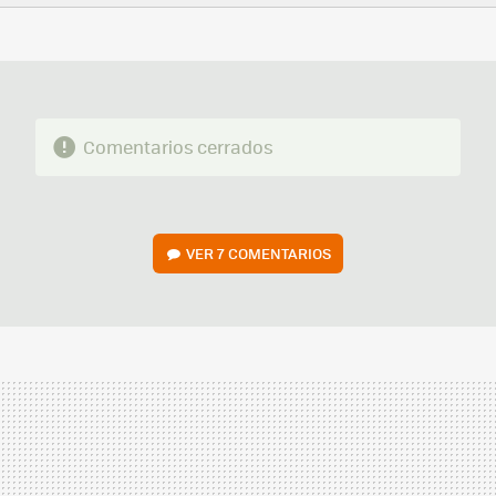
FACEBOOK
TWITTER
FLIPBOARD
E-
WHATSAPP
MAIL
Comentarios cerrados
VER
7 COMENTARIOS