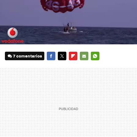
7 comentarios
FACEBOOK
TWITTER
FLIPBOARD
E-
WHATSAPP
MAIL