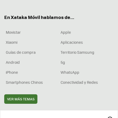
ter
ebo
tub
agr
boa
ok
e
am
rd
En Xataka Móvil hablamos de...
Movistar
Apple
Xiaomi
Aplicaciones
Guías de compra
Territorio Samsung
Android
5g
iPhone
WhatsApp
Smartphones Chinos
Conectividad y Redes
VER MÁS TEMAS