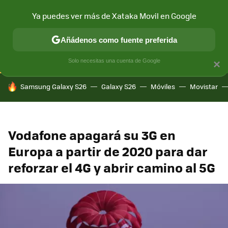
Ya puedes ver más de Xataka Movil en Google
CONECTIVIDAD
MÓVIL Y SOCIEDAD
APLICACIONES
COM
Añádenos como fuente preferida
Solo necesitas una cuenta de Google
×
HOY SE HABLA DE
Samsung Galaxy S26
Galaxy S26
Móviles
Movistar
Vodafone apagará su 3G en
Europa a partir de 2020 para dar
reforzar el 4G y abrir camino al 5G