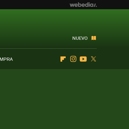
NUEVO
OMPRA
Flipboard
Instagram
Youtube
Twitter