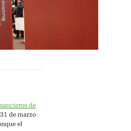
inancieros de
l 31 de marzo
unque el