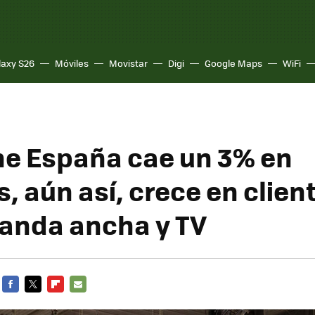
laxy S26
Móviles
Movistar
Digi
Google Maps
WiFi
e España cae un 3% en
, aún así, crece en clien
banda ancha y TV
FACEBOOK
TWITTER
FLIPBOARD
E-