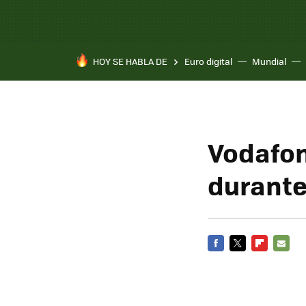
HOY SE HABLA DE
Euro digital
Mundial
Pixel 10a
Vodafon
durante
FACEBOOK
TWITTER
FLIPBOARD
E-
MAIL