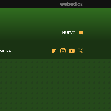
NUEVO
OMPRA
Flipboard
Instagram
Youtube
Twitter