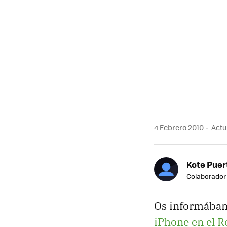
4 Febrero 2010
Actua
Kote Puer
Colaborador
Os informábam
iPhone en el R