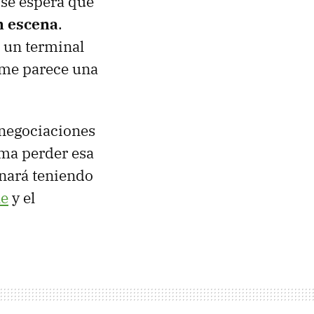
 se espera que
n escena
.
 un terminal
 me parece una
 negociaciones
ma perder esa
inará teniendo
le
y el