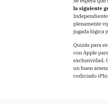
Se espera que 
la siguiente 
Independientem
plenamente vi
jugada lógica
Quizás para e
con Apple par
exclusividad. 
un buen arsen
codiciado iPh