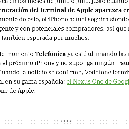
sea en los meses de junio o julio, justo cuando
generación del terminal de Apple aparezca e
ente de esto, el iPhone actual seguirá siendo
gente y con potenciales compradores, así que
 y también esperada por muchos.
ste momento
Telefónica
ya esté ultimando las
a el próximo iPhone y no suponga ningún trau
Cuando la noticie se confirme, Vodafone term
al en su gama española:
el Nexus One de Goog
one de Apple.