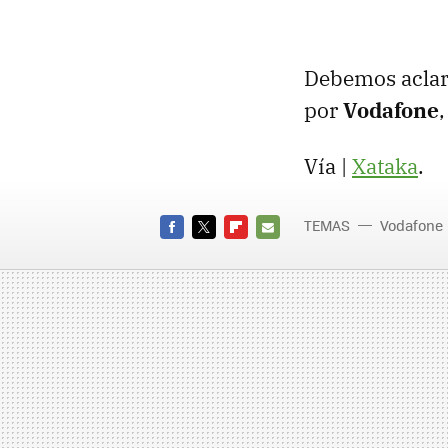
Debemos aclar
por
Vodafone
Vía |
Xataka
.
TEMAS
Vodafone
FACEBOOK
TWITTER
FLIPBOARD
E-
MAIL