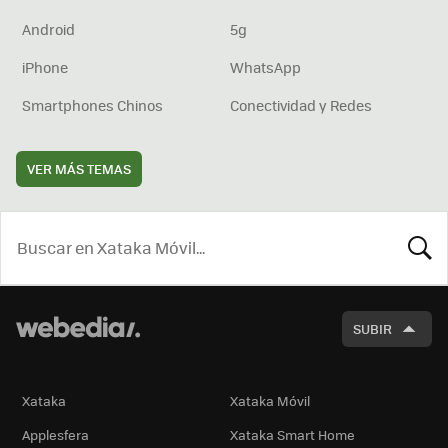
Android
5g
iPhone
WhatsApp
Smartphones Chinos
Conectividad y Redes
VER MÁS TEMAS
BUSCA
SUBIR
Xataka
Xataka Móvil
Applesfera
Xataka Smart Home