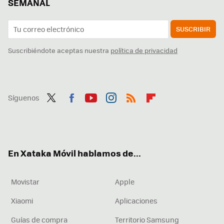
SEMANAL
SUSCRIBIR
Suscribiéndote aceptas nuestra
política de privacidad
Síguenos
Twit
Fac
You
Inst
RSS
Flip
ter
ebo
tub
agr
boa
ok
e
am
rd
En Xataka Móvil hablamos de...
Movistar
Apple
Xiaomi
Aplicaciones
Guías de compra
Territorio Samsung