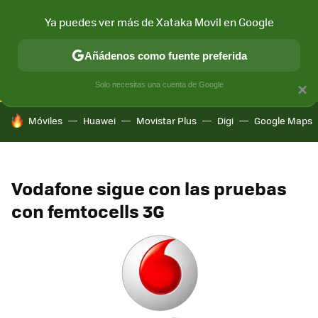
Ya puedes ver más de Xataka Movil en Google
CONECTIVIDAD
MÓVIL Y SOCIEDAD
APLICACIONES
COM
Añádenos como fuente preferida
Solo necesitas una cuenta de Google
×
HOY SE HABLA DE
Móviles
Huawei
Movistar Plus
Digi
Google Maps
Vodafone sigue con las pruebas
con femtocells 3G