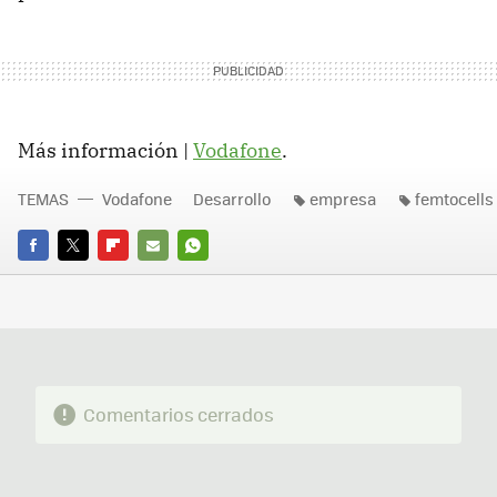
Más información |
Vodafone
.
TEMAS
Vodafone
Desarrollo
empresa
femtocells
FACEBOOK
TWITTER
FLIPBOARD
E-
WHATSAPP
MAIL
Comentarios cerrados