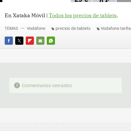
En Xataka Móvil |
Todos los precios de tablets
.
TEMAS
Vodafone
precios de tablets
Vodafone tarifa
FACEBOOK
TWITTER
FLIPBOARD
E-
WHATSAPP
MAIL
Comentarios cerrados