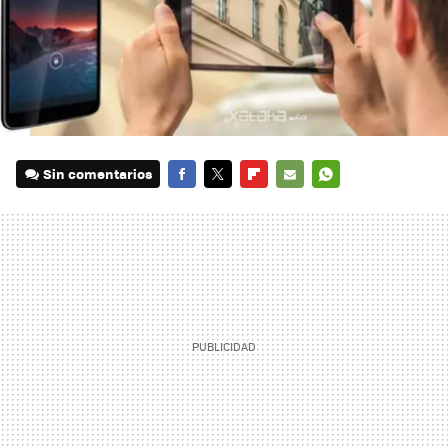
Sin comentarios
FACEBOOK
TWITTER
FLIPBOARD
E-
WHATSAPP
MAIL