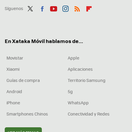
Síguenos
Twit
Fac
You
Inst
RSS
Flip
ter
ebo
tub
agr
boa
ok
e
am
rd
En Xataka Móvil hablamos de...
Movistar
Apple
Xiaomi
Aplicaciones
Guías de compra
Territorio Samsung
Android
5g
iPhone
WhatsApp
Smartphones Chinos
Conectividad y Redes