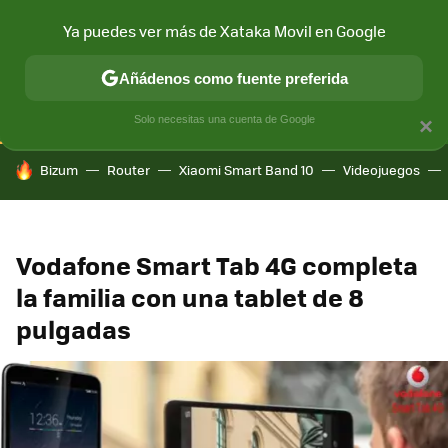
Ya puedes ver más de Xataka Movil en Google
CONECTIVIDAD
MÓVIL Y SOCIEDAD
APLICACIONES
COM
Añádenos como fuente preferida
Solo necesitas una cuenta de Google
×
HOY SE HABLA DE
Bizum
Router
Xiaomi Smart Band 10
Videojuegos
Vodafone Smart Tab 4G completa
la familia con una tablet de 8
pulgadas