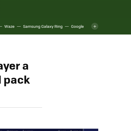
Waze
Samsung Galaxy Ring
Google
ayer a
l pack