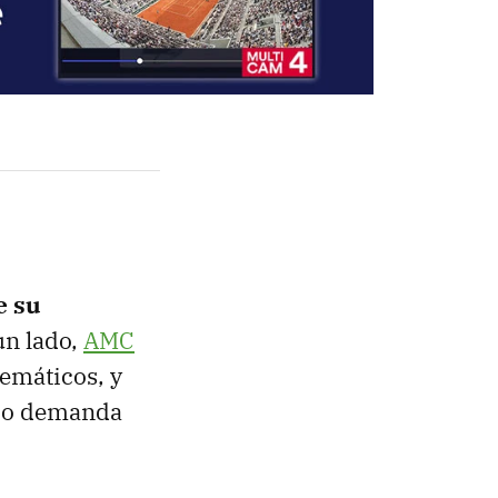
e su
un lado,
AMC
emáticos, y
ajo demanda