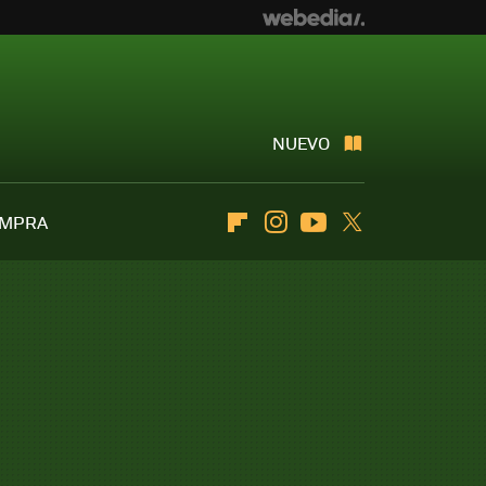
NUEVO
OMPRA
Flipboard
Instagram
Youtube
Twitter