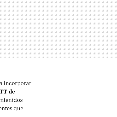
a incorporar
OTT de
ontenidos
ientes que