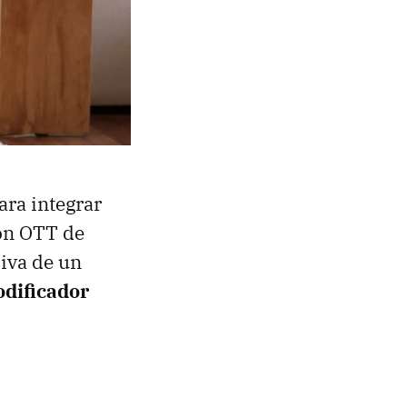
ara integrar
ión OTT de
siva de un
odificador