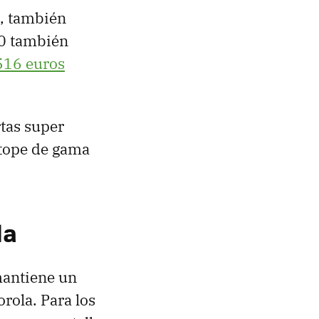
s, también
10 también
516 euros
tas super
 tope de gama
la
mantiene un
rola. Para los