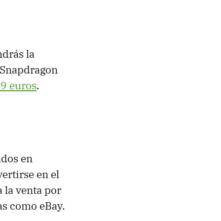
ndrás la
. Snapdragon
9 euros
.
ados en
ertirse en el
 la venta por
as como eBay.