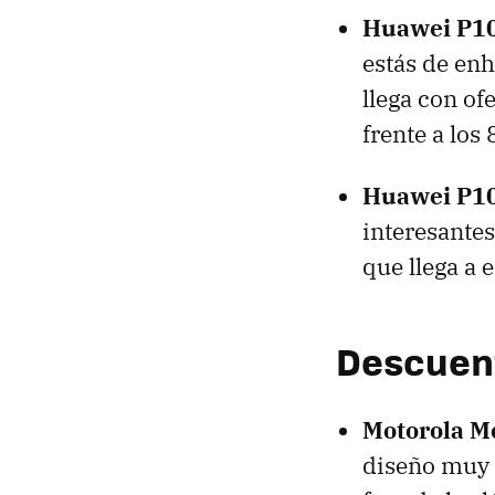
Huawei P10
estás de en
llega con o
frente a los
Huawei P10 
interesantes
que llega a 
Descuen
Motorola M
diseño muy c