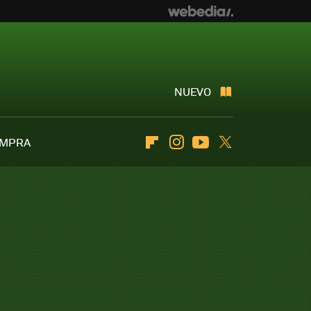
NUEVO
OMPRA
Flipboard
Instagram
Youtube
Twitter