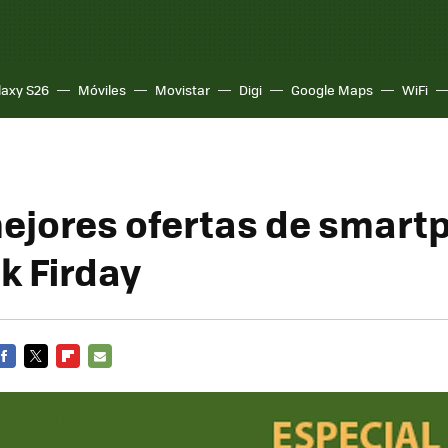
laxy S26
Móviles
Movistar
Digi
Google Maps
WiFi
mejores ofertas de smar
k Firday
FACEBOOK
TWITTER
FLIPBOARD
E-
MAIL