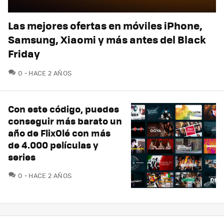
Las mejores ofertas en móviles iPhone,
Samsung, Xiaomi y más antes del Black
Friday
COMENTARIOS
0
HACE 2 AÑOS
Con este código, puedes
conseguir más barato un
año de FlixOlé con más
de 4.000 películas y
series
COMENTARIOS
0
HACE 2 AÑOS