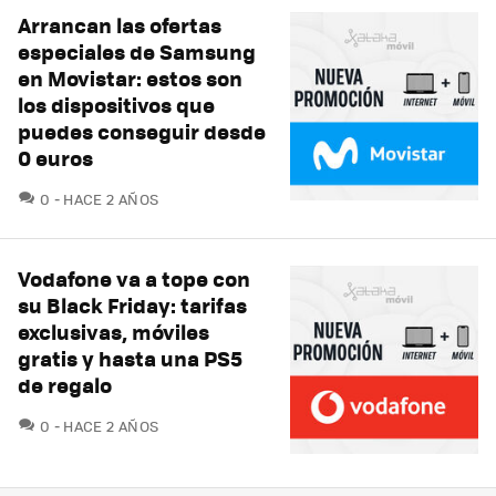
Arrancan las ofertas
especiales de Samsung
en Movistar: estos son
los dispositivos que
puedes conseguir desde
0 euros
COMENTARIOS
0
HACE 2 AÑOS
Vodafone va a tope con
su Black Friday: tarifas
exclusivas, móviles
gratis y hasta una PS5
de regalo
COMENTARIOS
0
HACE 2 AÑOS