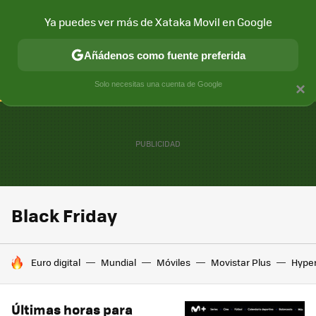
Ya puedes ver más de Xataka Movil en Google
CONECTIVIDAD
MÓVIL Y SOCIEDAD
APLICACIONES
COM
Añádenos como fuente preferida
Solo necesitas una cuenta de Google
×
Black Friday
HOY SE HABLA DE
Euro digital
Mundial
Móviles
Movistar Plus
Hype
Últimas horas para