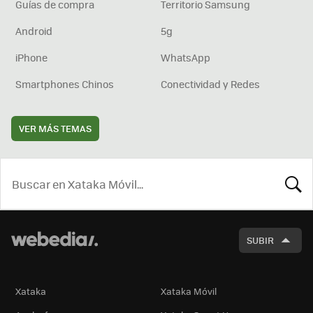
Guías de compra
Territorio Samsung
Android
5g
iPhone
WhatsApp
Smartphones Chinos
Conectividad y Redes
VER MÁS TEMAS
BUSCA
SUBIR
Xataka
Xataka Móvil