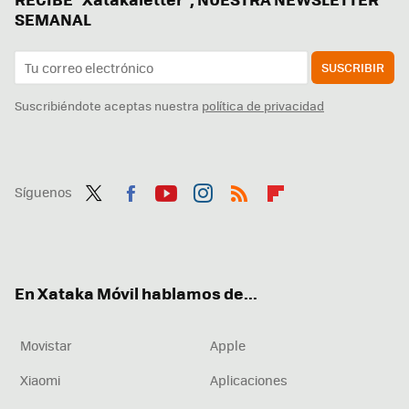
SEMANAL
SUSCRIBIR
Suscribiéndote aceptas nuestra
política de privacidad
Síguenos
Twit
Fac
You
Inst
RSS
Flip
ter
ebo
tub
agr
boa
ok
e
am
rd
En Xataka Móvil hablamos de...
Movistar
Apple
Xiaomi
Aplicaciones