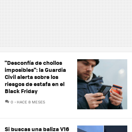
"Desconfía de chollos
imposibles": la Guardia
Civil alerta sobre los
riesgos de estafa en el
Black Friday
COMENTARIOS
0
HACE 8 MESES
Si buscas una baliza V16