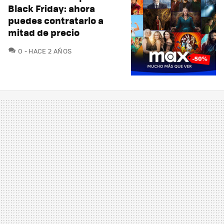
Black Friday: ahora
puedes contratarlo a
mitad de precio
COMENTARIOS
0
HACE 2 AÑOS