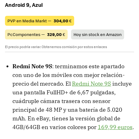
Android 9, Azul
PVP en Media Markt —
304,00
€
PcComponentes —
329,00
€
Hoy sin stock en Amazon
El precio podría variar. Obtenemos comisión por estos enlaces
Redmi Note 9S
: terminamos este apartado
con uno de los móviles con mejor relación-
precio del mercado. El
Redmi Note 9S
incluye
una pantalla FullHD+ de 6,67 pulgadas,
cuádruple cámara trasera con sensor
principal de 48 MP y una batería de 5.020
mAh. En eBay, tienes la versión global de
4GB/64GB en varios colores por
169,99 euros
.