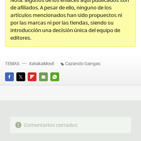
de afiliados. A pesar de ello, ninguno de los
artículos mencionados han sido propuestos ni
por las marcas ni por las tiendas, siendo su
introducción una decisión única del equipo de
editores.
TEMAS
XatakaMovil
Cazando Gangas
FACEBOOK
TWITTER
FLIPBOARD
E-
WHATSAPP
MAIL
Comentarios cerrados