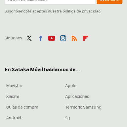
Suscribiéndote aceptas nuestra
política de privacidad
Síguenos
Twit
Fac
You
Inst
RSS
Flip
ter
ebo
tub
agr
boa
ok
e
am
rd
En Xataka Móvil hablamos de...
Movistar
Apple
Xiaomi
Aplicaciones
Guías de compra
Territorio Samsung
Android
5g