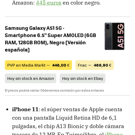
Amazon:
445 euros
en color negro.
Samsung Galaxy A51 5G -
Smartphone 6.5" Super AMOLED (6GB
RAM, 128GB ROM), Negro [Versión
española]
PVP en Media Markt —
446,00
€
Fnac —
469,90
€
Hoy sin stock en Amazon
Hoy sin stock en Ebay
El precio podría variar. Obtenemos comisión por estos enlaces
iPhone 11
: el súper ventas de Apple cuenta
con una pantalla Liquid Retina HD de 6,1
pulgadas, el chip A13 Bionic y doble cámara
trasera de 12 MP. En Tuimeilibre, el
iPhone