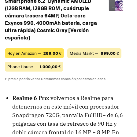
Smartphone 6.2" Dynamic AMOLED
(12GB RAM, 128GB ROM , cuádruple
cámara trasera 64MP, Octa-core
Exynos 990, 4000mAh batería, carga
ultra rápida) Cosmic Gray [Versión
española]
Hoy en Amazon —
289,00
€
Media Markt —
899,00
€
Phone House —
1.009,00
€
El precio podría variar. Obtenemos comisión por estos enlaces
Realme 6 Pro
: volvemos a Realme para
detenernos en este móvil con procesador
Snapdragon 720G, pantalla FullHD+ de 6,6
pulgadas con tasa de refresco de 90 Hz y
doble cámara frontal de 16 MP + 8 MP. En