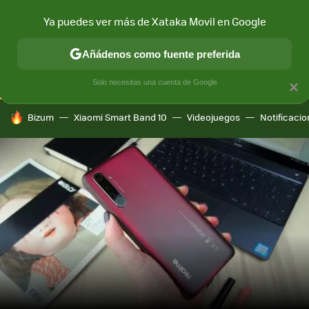
Ya puedes ver más de Xataka Movil en Google
CONECTIVIDAD
MÓVIL Y SOCIEDAD
APLICACIONES
COM
Añádenos como fuente preferida
Solo necesitas una cuenta de Google
×
HOY SE HABLA DE
Bizum
Xiaomi Smart Band 10
Videojuegos
Notificaci