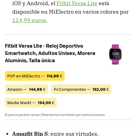
iOS y Android, el
Fitbit Versa Lite
está
disponible en MiElectro en varios colores por
114,99 euros
.
Fitbit Versa Lite - Reloj Deportivo
Smartwatch, Adultos Unisex, Morera
Aluminio, Talla única
PVP en MiElectro —
114,99
€
Amazon —
144,99
€
PcComponentes —
152,00
€
Media Markt —
154,00
€
El precio podría variar. Obtenemos comisión por estos enlaces
Amazfit Bip S
: entre sus virtudes,