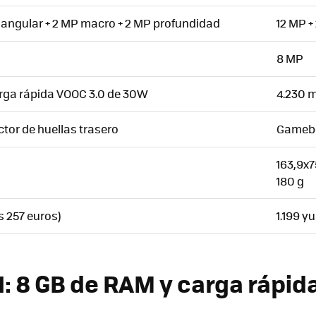
 angular + 2 MP macro + 2 MP profundidad
12 MP +
8 MP
rga rápida VOOC 3.0 de 30W
4.230 
tor de huellas trasero
Gameboo
163,9x
180 g
s 257 euros)
1.199 y
: 8 GB de RAM y carga rápid