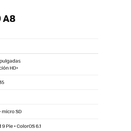
O A8
8
 pulgadas
ción HD+
35
+ micro SD
 9 Pie + ColorOS 6.1