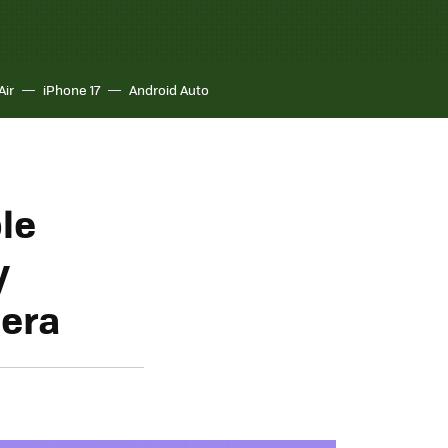
Air
iPhone 17
Android Auto
le
y
sera