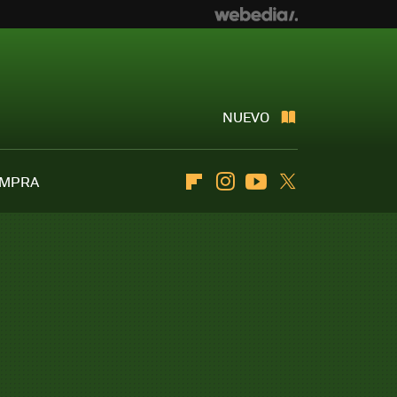
NUEVO
OMPRA
Flipboard
Instagram
Youtube
Twitter