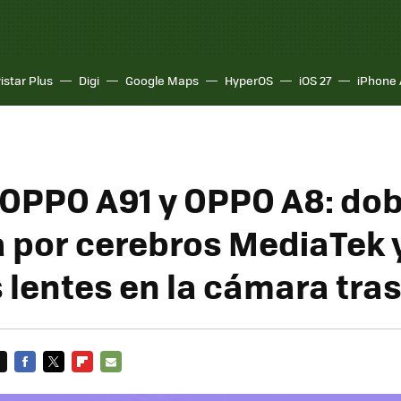
istar Plus
Digi
Google Maps
HyperOS
iOS 27
iPhone 
OPPO A91 y OPPO A8: dob
 por cerebros MediaTek 
lentes en la cámara tra
FACEBOOK
TWITTER
FLIPBOARD
E-