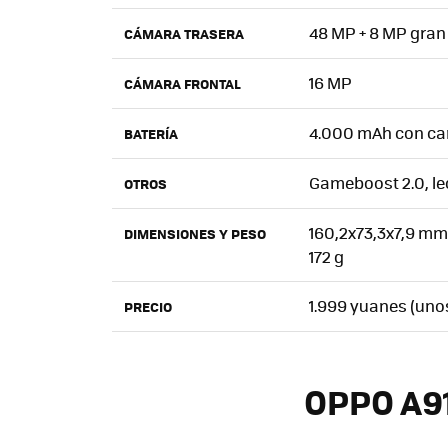
48 MP + 8 MP gran
CÁMARA TRASERA
16 MP
CÁMARA FRONTAL
4.000 mAh con ca
BATERÍA
Gameboost 2.0, lec
OTROS
160,2x73,3x7,9 mm
DIMENSIONES Y PESO
172 g
1.999 yuanes (uno
PRECIO
OPPO A91