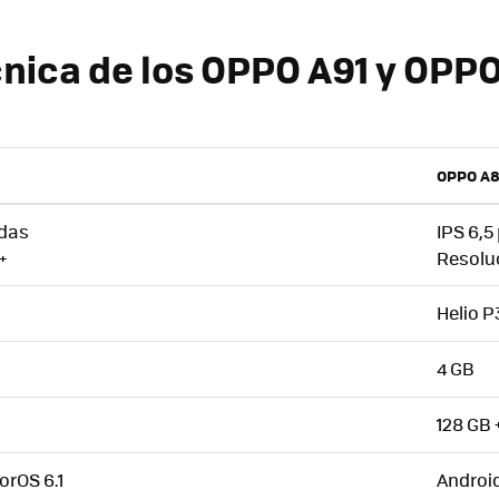
cnica de los OPPO A91 y OPP
OPPO A
das
IPS 6,5
+
Resolu
Helio P
4 GB
128 GB 
orOS 6.1
Android