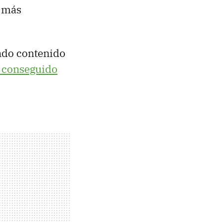
s más
ndo contenido
a conseguido