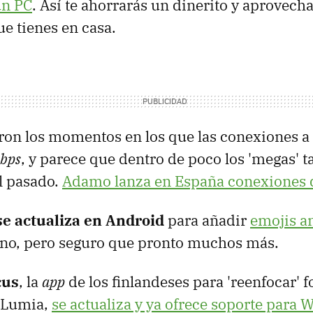
un PC
. Así te ahorrarás un dinerito y aprovecha
e tienes en casa.
ron los momentos en los que las conexiones a 
bps
, y parece que dentro de poco los 'megas' 
l pasado.
Adamo lanza en España conexiones 
e actualiza en Android
para añadir
emojis a
uno, pero seguro que pronto muchos más.
cus
, la
app
de los finlandeses para 'reenfocar' f
 Lumia,
se actualiza y ya ofrece soporte para