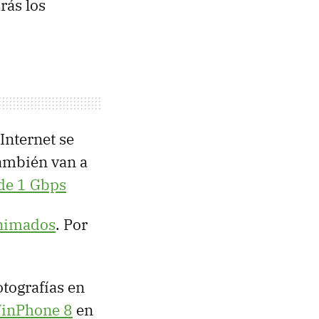
rás los
Internet se
también van a
de 1 Gbps
nimados
. Por
otografías en
 WinPhone 8
en