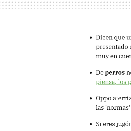
Dicen que un
presentado 
muy en cue
De
perros
n
piensa, los 
Oppo aterri
las 'normas'
Si eres jugó