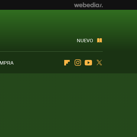
NUEVO
OMPRA
Flipboard
Instagram
Youtube
Twitter