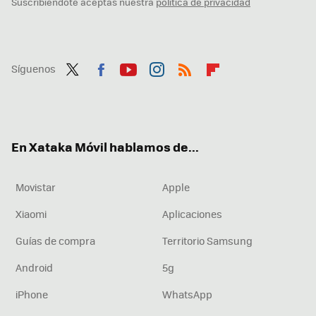
Suscribiéndote aceptas nuestra
política de privacidad
Síguenos
Twit
Fac
You
Inst
RSS
Flip
ter
ebo
tub
agr
boa
ok
e
am
rd
En Xataka Móvil hablamos de...
Movistar
Apple
Xiaomi
Aplicaciones
Guías de compra
Territorio Samsung
Android
5g
iPhone
WhatsApp