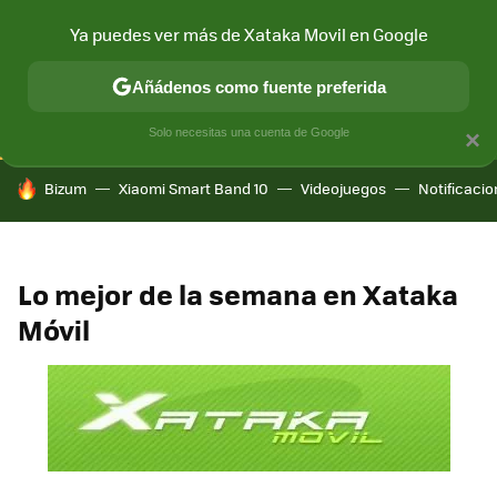
Ya puedes ver más de Xataka Movil en Google
CONECTIVIDAD
MÓVIL Y SOCIEDAD
APLICACIONES
COM
Añádenos como fuente preferida
Solo necesitas una cuenta de Google
×
HOY SE HABLA DE
Bizum
Xiaomi Smart Band 10
Videojuegos
Notificaci
Lo mejor de la semana en Xataka
Móvil