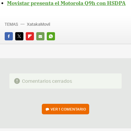
Movistar presenta el Motorola Q9h con HSDPA
TEMAS
XatakaMovil
FACEBOOK
TWITTER
FLIPBOARD
E-
WHATSAPP
MAIL
Comentarios cerrados
VER
1 COMENTARIO