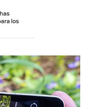
chas
ara los