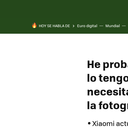
HOY SE HABLA DE
Euro digital
Mundial
He prob
lo tengo
necesit
la fotog
Xiaomi actu