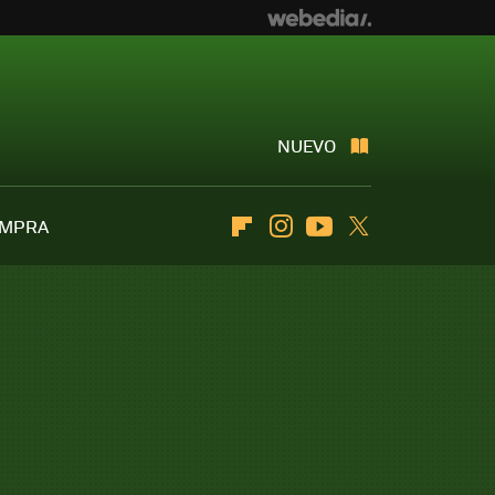
NUEVO
OMPRA
Flipboard
Instagram
Youtube
Twitter