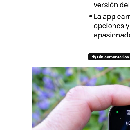
versión de
La app cam
opciones y
apasionado
Sin comentarios