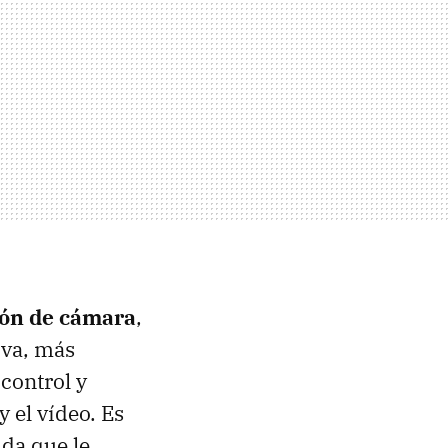
ión de cámara
,
iva, más
control y
 el vídeo. Es
uda que le