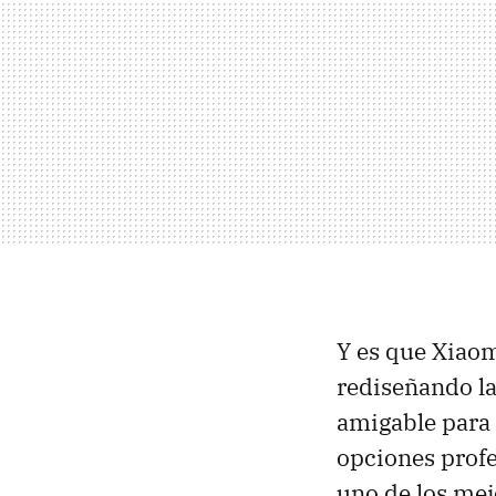
Y es que Xiao
rediseñando la
amigable para 
opciones profes
uno de los mej