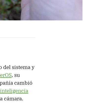
 del sistema y
perOS
, su
mpañía cambió
inteligencia
la cámara.