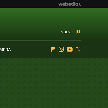
NUEVO
OMPRA
Flipboard
Instagram
Youtube
Twitter