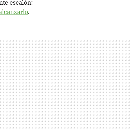
ente escalón:
alcanzarlo
.