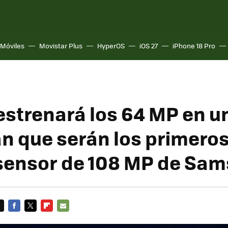
Móviles
Movistar Plus
HyperOS
iOS 27
iPhone 18 Pro
estrenará los 64 MP en u
an que serán los primero
 sensor de 108 MP de Sa
FACEBOOK
TWITTER
FLIPBOARD
E-