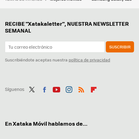
RECIBE "Xatakaletter", NUESTRA NEWSLETTER
SEMANAL
SUSCRIBIR
Suscribiéndote aceptas nuestra
política de privacidad
Síguenos
Twit
Fac
You
Inst
RSS
Flip
ter
ebo
tub
agr
boa
ok
e
am
rd
En Xataka Móvil hablamos de...