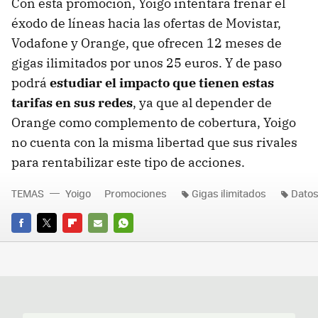
Con esta promoción, Yoigo intentará frenar el
éxodo de líneas hacia las ofertas de Movistar,
Vodafone y Orange, que ofrecen 12 meses de
gigas ilimitados por unos 25 euros. Y de paso
podrá
estudiar el impacto que tienen estas
tarifas en sus redes
, ya que al depender de
Orange como complemento de cobertura, Yoigo
no cuenta con la misma libertad que sus rivales
para rentabilizar este tipo de acciones.
TEMAS
Yoigo
Promociones
Gigas ilimitados
Datos
FACEBOOK
TWITTER
FLIPBOARD
E-
WHATSAPP
MAIL