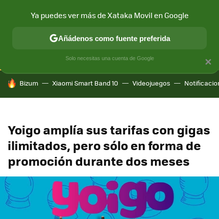
Ya puedes ver más de Xataka Movil en Google
CONECTIVIDAD
MÓVIL Y SOCIEDAD
APLICACIONES
COM
Añádenos como fuente preferida
Solo necesitas una cuenta de Google
×
HOY SE HABLA DE
Bizum
Xiaomi Smart Band 10
Videojuegos
Notificaci
Yoigo amplía sus tarifas con gigas
ilimitados, pero sólo en forma de
promoción durante dos meses