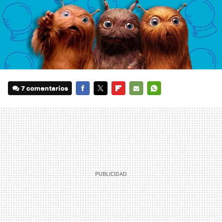
7 comentarios
FACEBOOK
TWITTER
FLIPBOARD
E-
WHATSAPP
MAIL