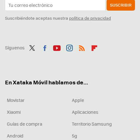
SUSCRIBIR
Suscribiéndote aceptas nuestra
política de privacidad
Síguenos
Twit
Fac
You
Inst
RSS
Flip
ter
ebo
tub
agr
boa
ok
e
am
rd
En Xataka Móvil hablamos de...
Movistar
Apple
Xiaomi
Aplicaciones
Guías de compra
Territorio Samsung
Android
5g