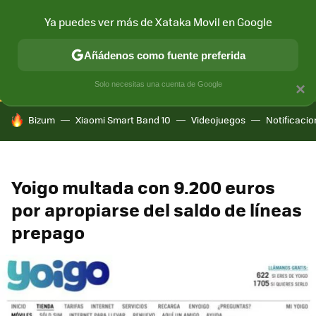
Ya puedes ver más de Xataka Movil en Google
CONECTIVIDAD
MÓVIL Y SOCIEDAD
APLICACIONES
COM
Añádenos como fuente preferida
Solo necesitas una cuenta de Google
×
HOY SE HABLA DE
Bizum
Xiaomi Smart Band 10
Videojuegos
Notificaci
Yoigo multada con 9.200 euros
por apropiarse del saldo de líneas
prepago