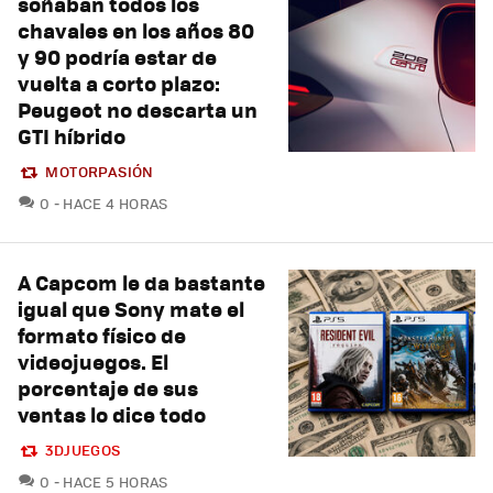
soñaban todos los
chavales en los años 80
y 90 podría estar de
vuelta a corto plazo:
Peugeot no descarta un
GTI híbrido
MOTORPASIÓN
COMENTARIOS
0
HACE 4 HORAS
A Capcom le da bastante
igual que Sony mate el
formato físico de
videojuegos. El
porcentaje de sus
ventas lo dice todo
3DJUEGOS
COMENTARIOS
0
HACE 5 HORAS