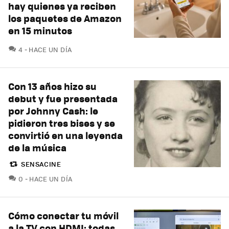
hay quienes ya reciben
los paquetes de Amazon
en 15 minutos
COMENTARIOS
4
HACE UN DÍA
Con 13 años hizo su
debut y fue presentada
por Johnny Cash: le
pidieron tres bises y se
convirtió en una leyenda
de la música
SENSACINE
COMENTARIOS
0
HACE UN DÍA
Cómo conectar tu móvil
a la TV con HDMI: todas