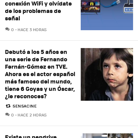
conexión WiFi y olvídate
de los problemas de
señal
COMENTARIOS
0
HACE 3 HORAS
Debutó a los 5 años en
una serie de Fernando
Fernán-Gómez en TVE.
Ahora es el actor español
más famoso del mundo,
tiene 6 Goyas y un Óscar,
¿le reconoces?
SENSACINE
COMENTARIOS
0
HACE 2 HORAS
Existe un pendrive