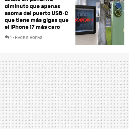
diminuto que apenas
asoma del puerto USB-C
que tiene más gigas que
el iPhone 17 más caro
COMENTARIOS
1
HACE 5 HORAS