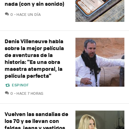
nada (con y sin sonido)
COMENTARIOS
0
HACE UN DÍA
Denis Villeneuve habla
sobre la mejor película
de aventuras de la
historia: "Es una obra
maestra atemporal, la
película perfecta"
ESPINOF
COMENTARIOS
0
HACE 7 HORAS
Vuelven las sandalias de
los 70 y se llevan con
faldas, jeans y vestidos