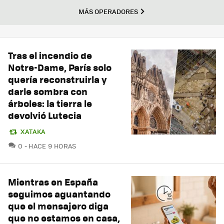
MÁS OPERADORES
Tras el incendio de
Notre-Dame, París solo
quería reconstruirla y
darle sombra con
árboles: la tierra le
devolvió Lutecia
XATAKA
COMENTARIOS
0
HACE 9 HORAS
Mientras en España
seguimos aguantando
que el mensajero diga
que no estamos en casa,