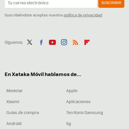
SUSCRIBIR
Suscribiéndote aceptas nuestra
política de privacidad
Síguenos
Twit
Fac
You
Inst
RSS
Flip
ter
ebo
tub
agr
boa
ok
e
am
rd
En Xataka Móvil hablamos de...
Movistar
Apple
Xiaomi
Aplicaciones
Guías de compra
Territorio Samsung
Android
5g