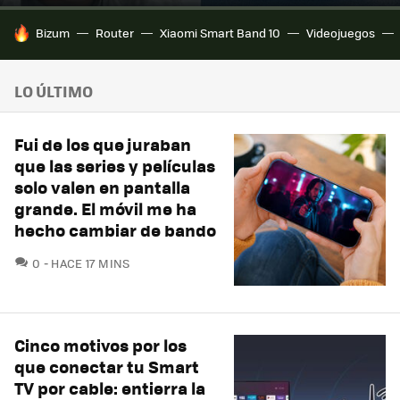
HOY SE HABLA DE
Bizum
Router
Xiaomi Smart Band 10
Videojuegos
LO ÚLTIMO
Fui de los que juraban
que las series y películas
solo valen en pantalla
grande. El móvil me ha
hecho cambiar de bando
COMENTARIOS
0
HACE 17 MINS
Cinco motivos por los
que conectar tu Smart
TV por cable: entierra la