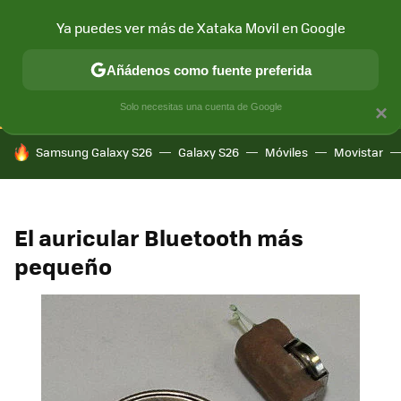
Ya puedes ver más de Xataka Movil en Google
CONECTIVIDAD
MÓVIL Y SOCIEDAD
APLICACIONES
COM
Añádenos como fuente preferida
Solo necesitas una cuenta de Google
×
HOY SE HABLA DE
Samsung Galaxy S26
Galaxy S26
Móviles
Movistar
El auricular Bluetooth más
pequeño