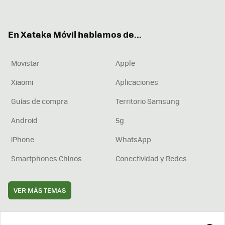
ter
ebo
tub
agr
boa
ok
e
am
rd
En Xataka Móvil hablamos de...
Movistar
Apple
Xiaomi
Aplicaciones
Guías de compra
Territorio Samsung
Android
5g
iPhone
WhatsApp
Smartphones Chinos
Conectividad y Redes
VER MÁS TEMAS