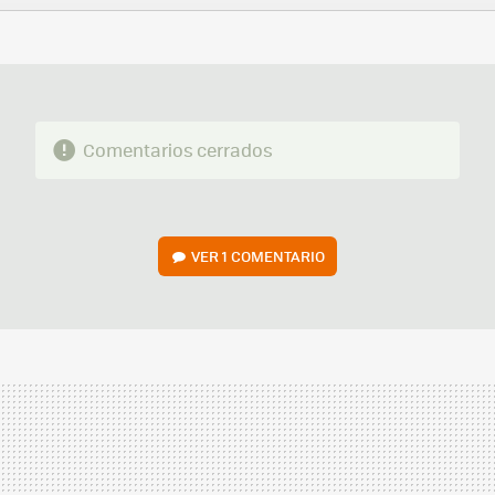
FACEBOOK
TWITTER
FLIPBOARD
E-
WHATSAPP
MAIL
Comentarios cerrados
VER
1 COMENTARIO