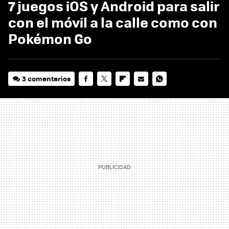
7 juegos iOS y Android para salir
con el móvil a la calle como con
Pokémon Go
3 comentarios
FACEBOOK
TWITTER
FLIPBOARD
E-
WHATSAPP
MAIL