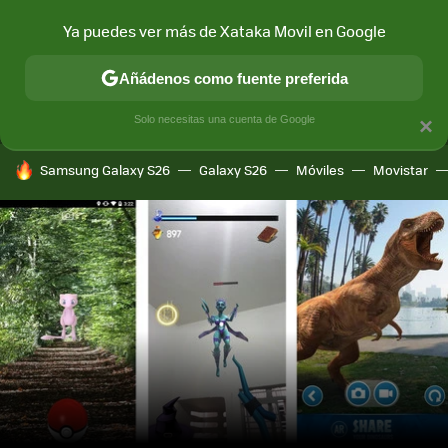
Ya puedes ver más de Xataka Movil en Google
MENÚ
NUEVO
Añádenos como fuente preferida
CONECTIVIDAD
MÓVIL Y SOCIEDAD
APLICACIONES
COM
Solo necesitas una cuenta de Google
×
HOY SE HABLA DE
Samsung Galaxy S26
Galaxy S26
Móviles
Movistar