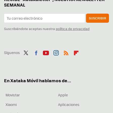
SEMANAL
SUSCRIBIR
Suscribiéndote aceptas nuestra
política de privacidad
Síguenos
Twit
Fac
You
Inst
RSS
Flip
ter
ebo
tub
agr
boa
ok
e
am
rd
En Xataka Móvil hablamos de...
Movistar
Apple
Xiaomi
Aplicaciones