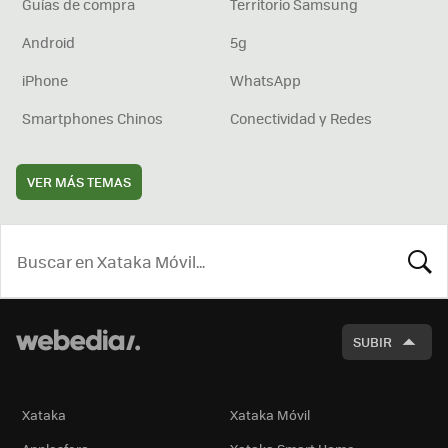
Guías de compra
Territorio Samsung
Android
5g
iPhone
WhatsApp
Smartphones Chinos
Conectividad y Redes
VER MÁS TEMAS
BUSCA
SUBIR
Xataka
Xataka Móvil