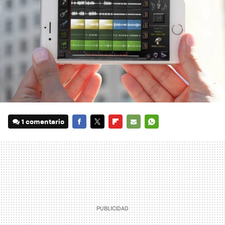
1 comentario
FACEBOOK
TWITTER
FLIPBOARD
E-
WHATSAPP
MAIL