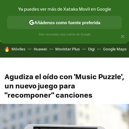
Ya puedes ver más de Xataka Movil en Google
CONECTIVIDAD
MÓVIL Y SOCIEDAD
APLICACIONES
COM
Añádenos como fuente preferida
Solo necesitas una cuenta de Google
×
HOY SE HABLA DE
Móviles
Huawei
Movistar Plus
Digi
Google Maps
Agudiza el oído con 'Music Puzzle',
un nuevo juego para
"recomponer" canciones