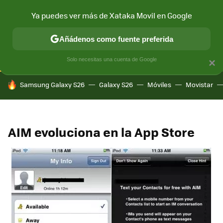
Ya puedes ver más de Xataka Movil en Google
CONECTIVIDAD
MÓVIL Y SOCIEDAD
APLICACIONES
COM
Añádenos como fuente preferida
Solo necesitas una cuenta de Google
×
HOY SE HABLA DE
Samsung Galaxy S26
Galaxy S26
Móviles
Movistar
AIM evoluciona en la App Store