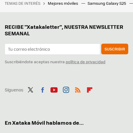
TEMAS DE INTERÉS
Mejores móviles
Samsung Galaxy S25
RECIBE "Xatakaletter", NUESTRA NEWSLETTER
SEMANAL
SUSCRIBIR
Suscribiéndote aceptas nuestra
política de privacidad
Síguenos
Twit
Fac
You
Inst
RSS
Flip
ter
ebo
tub
agr
boa
ok
e
am
rd
En Xataka Móvil hablamos de...