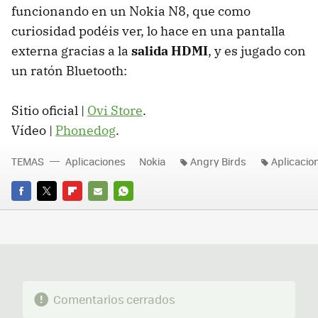
funcionando en un Nokia N8, que como
curiosidad podéis ver, lo hace en una pantalla
externa gracias a la
salida HDMI
, y es jugado con
un ratón Bluetooth:
Sitio oficial |
Ovi Store
.
Vídeo |
Phonedog
.
TEMAS
Aplicaciones
Nokia
Angry Birds
Aplicacio
FACEBOOK
TWITTER
FLIPBOARD
E-
WHATSAPP
MAIL
Comentarios cerrados