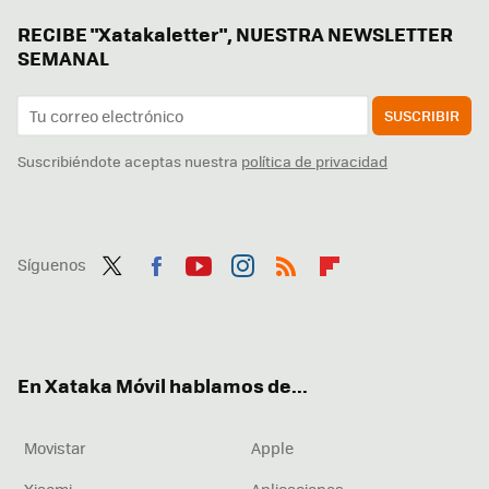
RECIBE "Xatakaletter", NUESTRA NEWSLETTER
SEMANAL
SUSCRIBIR
Suscribiéndote aceptas nuestra
política de privacidad
Síguenos
Twit
Fac
You
Inst
RSS
Flip
ter
ebo
tub
agr
boa
ok
e
am
rd
En Xataka Móvil hablamos de...
Movistar
Apple