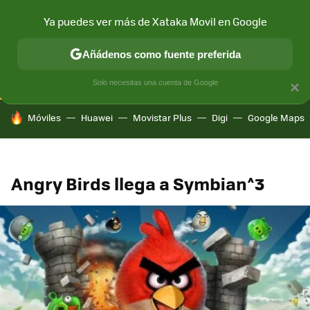
Ya puedes ver más de Xataka Movil en Google
CONECTIVIDAD
MÓVIL Y SOCIEDAD
APLICACIONES
COM
Añádenos como fuente preferida
Solo necesitas una cuenta de Google
×
HOY SE HABLA DE
Móviles
Huawei
Movistar Plus
Digi
Google Maps
Angry Birds llega a Symbian^3