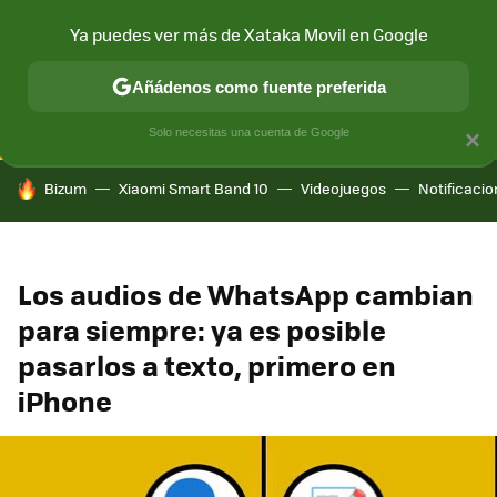
Ya puedes ver más de Xataka Movil en Google
CONECTIVIDAD
MÓVIL Y SOCIEDAD
APLICACIONES
COM
Añádenos como fuente preferida
Solo necesitas una cuenta de Google
×
HOY SE HABLA DE
Bizum
Xiaomi Smart Band 10
Videojuegos
Notificaci
Los audios de WhatsApp cambian
para siempre: ya es posible
pasarlos a texto, primero en
iPhone