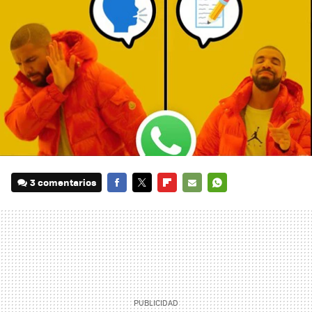
3 comentarios
FACEBOOK
TWITTER
FLIPBOARD
E-
WHATSAPP
MAIL