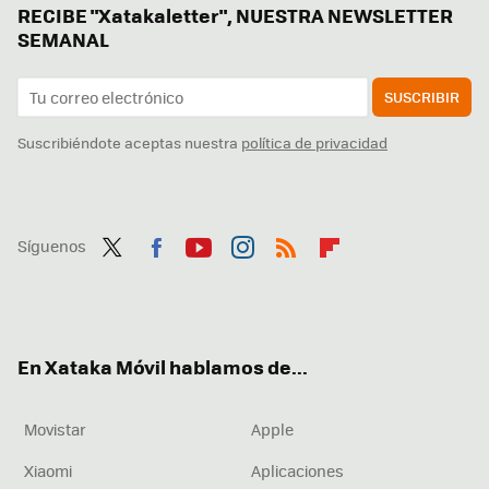
RECIBE "Xatakaletter", NUESTRA NEWSLETTER
SEMANAL
SUSCRIBIR
Suscribiéndote aceptas nuestra
política de privacidad
Síguenos
Twit
Fac
You
Inst
RSS
Flip
ter
ebo
tub
agr
boa
ok
e
am
rd
En Xataka Móvil hablamos de...
Movistar
Apple
Xiaomi
Aplicaciones