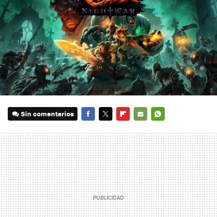
Sin comentarios
FACEBOOK
TWITTER
FLIPBOARD
E-
WHATSAPP
MAIL