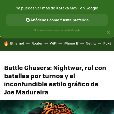
Ya puedes ver más de Xataka Movil en Google
CONECTIVIDAD
MÓVIL Y SOCIEDAD
APLICACIONES
COM
Añádenos como fuente preferida
Solo necesitas una cuenta de Google
×
HOY SE HABLA DE
Ethernet
Router
WiFi
iPhone 17
Netflix
Pokém
Battle Chasers: Nightwar, rol con
batallas por turnos y el
inconfundible estilo gráfico de
Joe Madureira