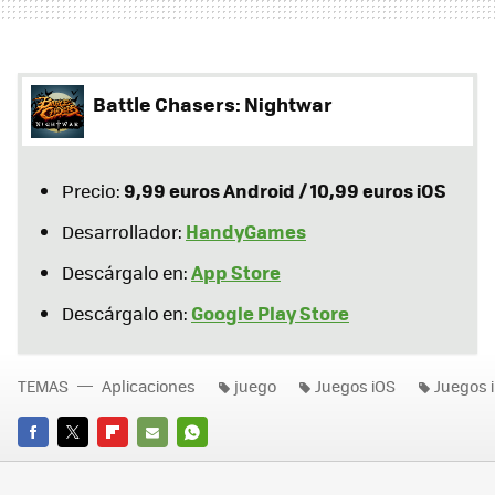
Battle Chasers: Nightwar
9,99 euros Android / 10,99 euros iOS
Precio:
HandyGames
Desarrollador:
App Store
Descárgalo en:
Google Play Store
Descárgalo en:
TEMAS
Aplicaciones
juego
Juegos iOS
Juegos 
FACEBOOK
TWITTER
FLIPBOARD
E-
WHATSAPP
MAIL