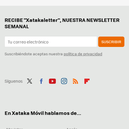
RECIBE "Xatakaletter", NUESTRA NEWSLETTER
SEMANAL
SUSCRIBIR
Suscribiéndote aceptas nuestra
política de privacidad
Síguenos
Twit
Fac
You
Inst
RSS
Flip
ter
ebo
tub
agr
boa
ok
e
am
rd
En Xataka Móvil hablamos de...