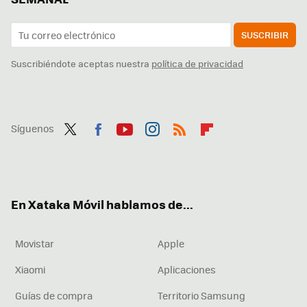
SUSCRIBIR
Suscribiéndote aceptas nuestra
política de privacidad
Síguenos
Twit
Fac
You
Inst
RSS
Flip
ter
ebo
tub
agr
boa
ok
e
am
rd
En Xataka Móvil hablamos de...
Movistar
Apple
Xiaomi
Aplicaciones
Guías de compra
Territorio Samsung