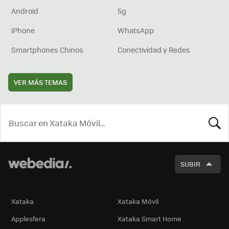
Android
5g
iPhone
WhatsApp
Smartphones Chinos
Conectividad y Redes
VER MÁS TEMAS
BUSCA
SUBIR
Xataka
Xataka Móvil
Applesfera
Xataka Smart Home