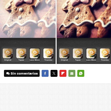
Sin comentarios
FACEBOOK
TWITTER
FLIPBOARD
E-
WHATSAPP
MAIL