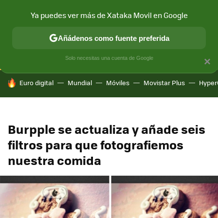
Ya puedes ver más de Xataka Movil en Google
CONECTIVIDAD
MÓVIL Y SOCIEDAD
APLICACIONES
COM
Añádenos como fuente preferida
Solo necesitas una cuenta de Google
×
HOY SE HABLA DE
Euro digital
Mundial
Móviles
Movistar Plus
Hyper
Burpple se actualiza y añade seis
filtros para que fotografiemos
nuestra comida