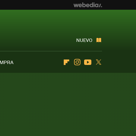
NUEVO
OMPRA
Flipboard
Instagram
Youtube
Twitter