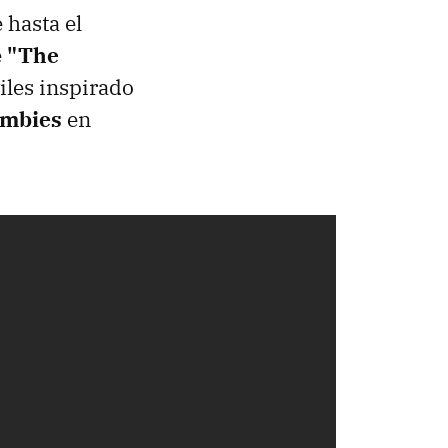
 hasta el
e
"The
iles inspirado
ombies
en