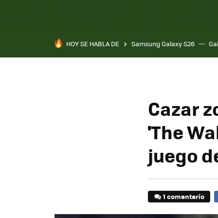
HOY SE HABLA DE
Samsung Galaxy S26
Ga
Cazar z
'The Wa
juego d
1 comentario