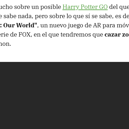
cho sobre un posible
Harry Potter GO
del que
sabe nada, pero sobre lo que sí se sabe, es d
: Our World"
, un nuevo juego de AR para móv
serie de FOX, en el que tendremos que
cazar z
mon.