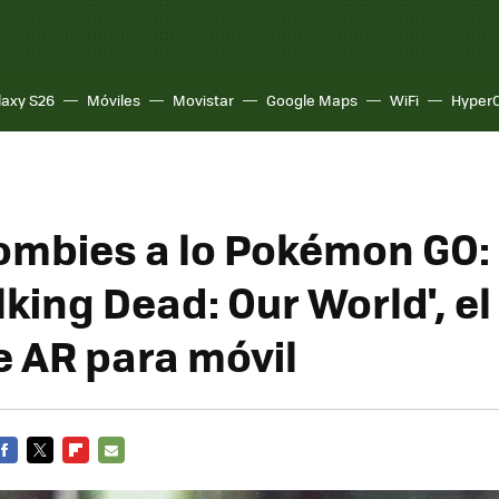
laxy S26
Móviles
Movistar
Google Maps
WiFi
Hyper
ombies a lo Pokémon GO: 
lking Dead: Our World', e
e AR para móvil
FACEBOOK
TWITTER
FLIPBOARD
E-