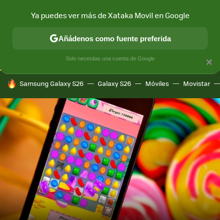
Ya puedes ver más de Xataka Movil en Google
CONECTIVIDAD
MÓVIL Y SOCIEDAD
APLICACIONES
COM
Añádenos como fuente preferida
Solo necesitas una cuenta de Google
×
HOY SE HABLA DE
Samsung Galaxy S26
Galaxy S26
Móviles
Movistar