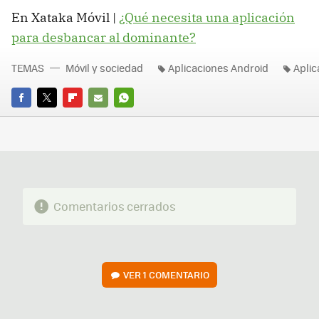
En Xataka Móvil |
¿Qué necesita una aplicación
para desbancar al dominante?
TEMAS
Móvil y sociedad
Aplicaciones Android
Aplic
FACEBOOK
TWITTER
FLIPBOARD
E-
WHATSAPP
MAIL
Comentarios cerrados
VER
1 COMENTARIO