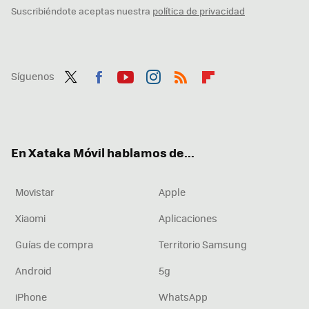
Suscribiéndote aceptas nuestra
política de privacidad
Síguenos
Twit
Fac
You
Inst
RSS
Flip
ter
ebo
tub
agr
boa
ok
e
am
rd
En Xataka Móvil hablamos de...
Movistar
Apple
Xiaomi
Aplicaciones
Guías de compra
Territorio Samsung
Android
5g
iPhone
WhatsApp