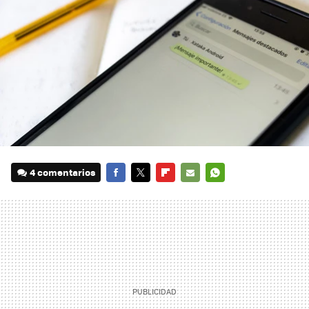
4 comentarios
FACEBOOK
TWITTER
FLIPBOARD
E-
WHATSAPP
MAIL