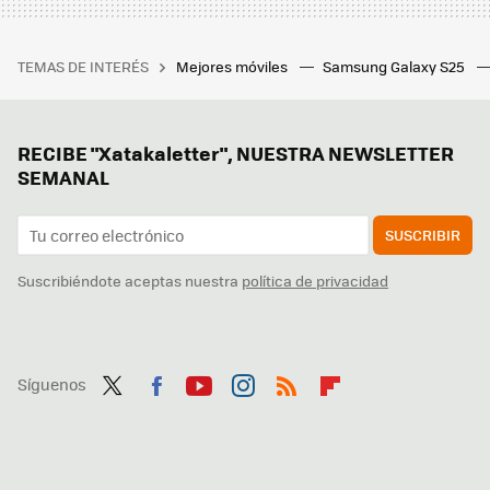
TEMAS DE INTERÉS
Mejores móviles
Samsung Galaxy S25
RECIBE "Xatakaletter", NUESTRA NEWSLETTER
SEMANAL
SUSCRIBIR
Suscribiéndote aceptas nuestra
política de privacidad
Síguenos
Twit
Fac
You
Inst
RSS
Flip
ter
ebo
tub
agr
boa
ok
e
am
rd