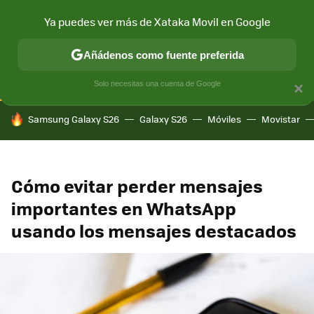
Ya puedes ver más de Xataka Movil en Google
CONECTIVIDAD
MÓVIL Y SOCIEDAD
APLICACIONES
COM
Añádenos como fuente preferida
Solo necesitas una cuenta de Google
×
HOY SE HABLA DE
Samsung Galaxy S26
Galaxy S26
Móviles
Movistar
Cómo evitar perder mensajes
importantes en WhatsApp
usando los mensajes destacados