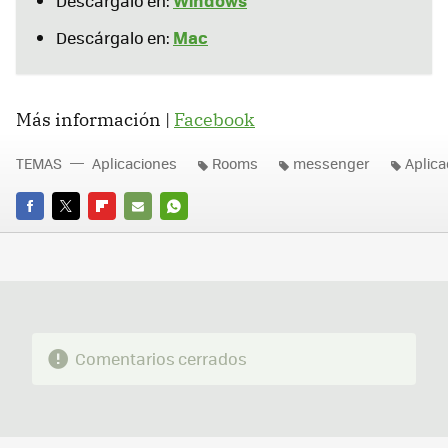
Windows
Descárgalo en:
Mac
Descárgalo en:
Más información |
Facebook
TEMAS
Aplicaciones
Rooms
messenger
Aplica
FACEBOOK
TWITTER
FLIPBOARD
E-
WHATSAPP
MAIL
Comentarios cerrados