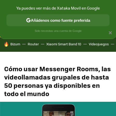
Ya puedes ver más de Xataka Movil en Google
CONECTIVIDAD
MÓVIL Y SOCIEDAD
APLICACIONES
COM
Añádenos como fuente preferida
Solo necesitas una cuenta de Google
×
HOY SE HABLA DE
Bizum
Router
Xiaomi Smart Band 10
Videojuegos
Cómo usar Messenger Rooms, las
videollamadas grupales de hasta
50 personas ya disponibles en
todo el mundo