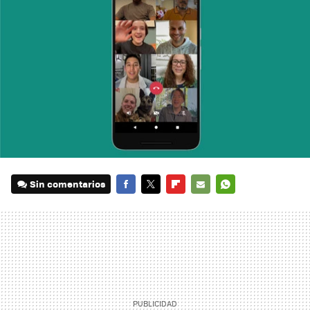
Sin comentarios
FACEBOOK
TWITTER
FLIPBOARD
E-
WHATSAPP
MAIL