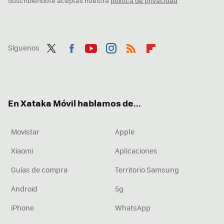
Suscribiéndote aceptas nuestra
política de privacidad
Síguenos
Twit
Fac
You
Inst
RSS
Flip
ter
ebo
tub
agr
boa
ok
e
am
rd
En Xataka Móvil hablamos de...
Movistar
Apple
Xiaomi
Aplicaciones
Guías de compra
Territorio Samsung
Android
5g
iPhone
WhatsApp