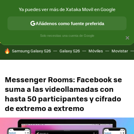
Ya puedes ver más de Xataka Movil en Google
CONECTIVIDAD
MÓVIL Y SOCIEDAD
APLICACIONES
COM
Añádenos como fuente preferida
Solo necesitas una cuenta de Google
×
HOY SE HABLA DE
Samsung Galaxy S26
Galaxy S26
Móviles
Movistar
Messenger Rooms: Facebook se
suma a las videollamadas con
hasta 50 participantes y cifrado
de extremo a extremo