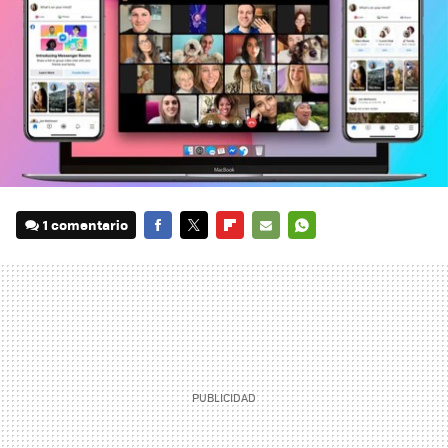
1 comentario
FACEBOOK
TWITTER
FLIPBOARD
E-
WHATSAPP
MAIL