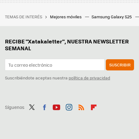
TEMAS DE INTERÉS
Mejores móviles
Samsung Galaxy S25
RECIBE "Xatakaletter", NUESTRA NEWSLETTER
SEMANAL
SUSCRIBIR
Suscribiéndote aceptas nuestra
política de privacidad
Síguenos
Twit
Fac
You
Inst
RSS
Flip
ter
ebo
tub
agr
boa
ok
e
am
rd