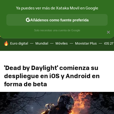
Ya puedes ver más de Xataka Movil en Google
CONECTIVIDAD
MÓVIL Y SOCIEDAD
APLICACIONES
COM
Añádenos como fuente preferida
Solo necesitas una cuenta de Google
×
HOY SE HABLA DE
Euro digital
Mundial
Móviles
Movistar Plus
iOS 27
'Dead by Daylight' comienza su
despliegue en iOS y Android en
forma de beta