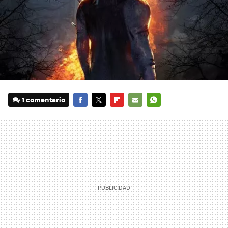
1 comentario
FACEBOOK
TWITTER
FLIPBOARD
E-
WHATSAPP
MAIL