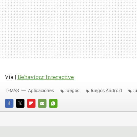
Vía |
Behaviour Interactive
TEMAS
Aplicaciones
Juegos
Juegos Android
J
FACEBOOK
TWITTER
FLIPBOARD
E-
WHATSAPP
MAIL