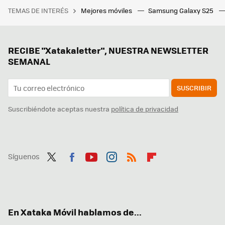
TEMAS DE INTERÉS
Mejores móviles
Samsung Galaxy S25
RECIBE "Xatakaletter", NUESTRA NEWSLETTER
SEMANAL
SUSCRIBIR
Suscribiéndote aceptas nuestra
política de privacidad
Síguenos
Twit
Fac
You
Inst
RSS
Flip
ter
ebo
tub
agr
boa
ok
e
am
rd
En Xataka Móvil hablamos de...