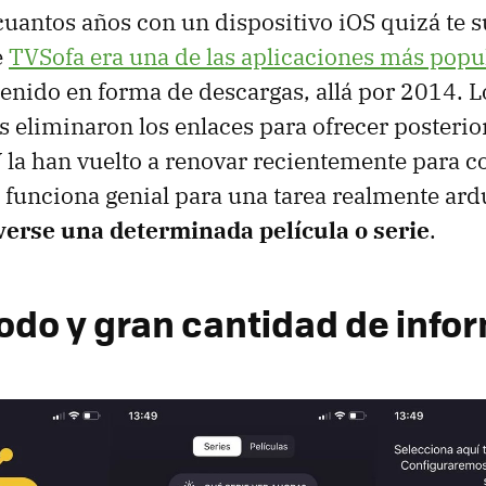
 cuantos años con un dispositivo iOS quizá te s
e
TVSofa era una de las aplicaciones más popu
enido en forma de descargas, allá por 2014. L
s eliminaron los enlaces para ofrecer posteri
 Y la han vuelto a renovar recientemente para 
 funciona genial para una tarea realmente ard
erse una determinada película o serie
.
do y gran cantidad de info