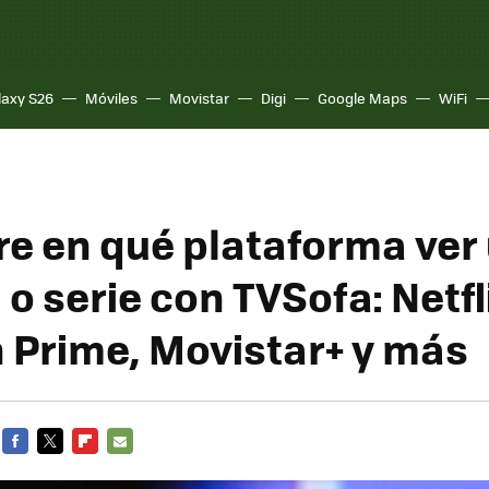
laxy S26
Móviles
Movistar
Digi
Google Maps
WiFi
e en qué plataforma ver
 o serie con TVSofa: Netfl
Prime, Movistar+ y más
FACEBOOK
TWITTER
FLIPBOARD
E-