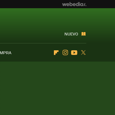
NUEVO
OMPRA
Flipboard
Instagram
Youtube
Twitter