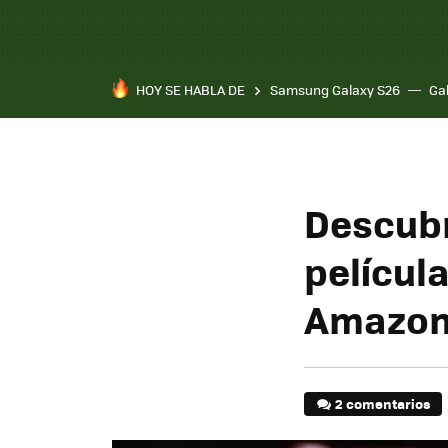
HOY SE HABLA DE
Samsung Galaxy S26
Ga
Descubr
película
Amazon 
2 comentarios