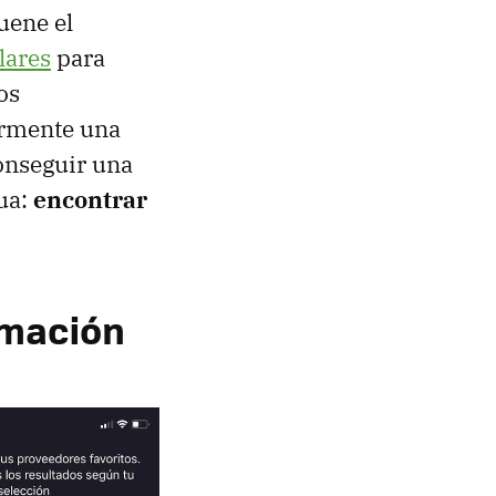
uene el
lares
para
os
ormente una
conseguir una
ua:
encontrar
rmación