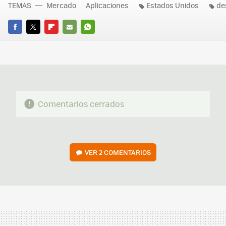
TEMAS
Mercado
Aplicaciones
Estados Unidos
de
FACEBOOK
TWITTER
FLIPBOARD
E-
WHATSAPP
MAIL
Comentarios cerrados
VER
2 COMENTARIOS