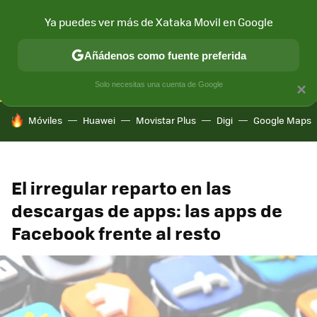
Ya puedes ver más de Xataka Movil en Google
CONECTIVIDAD
MÓVIL Y SOCIEDAD
APLICACIONES
COM
Añádenos como fuente preferida
Solo necesitas una cuenta de Google
×
HOY SE HABLA DE
Móviles
Huawei
Movistar Plus
Digi
Google Maps
El irregular reparto en las
descargas de apps: las apps de
Facebook frente al resto