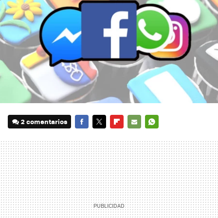
2 comentarios
FACEBOOK
TWITTER
FLIPBOARD
E-
WHATSAPP
MAIL