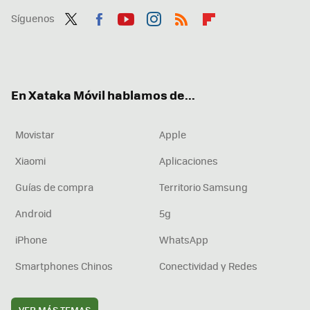
Síguenos
Twit
Fac
You
Inst
RSS
Flip
ter
ebo
tub
agr
boa
ok
e
am
rd
En Xataka Móvil hablamos de...
Movistar
Apple
Xiaomi
Aplicaciones
Guías de compra
Territorio Samsung
Android
5g
iPhone
WhatsApp
Smartphones Chinos
Conectividad y Redes
VER MÁS TEMAS