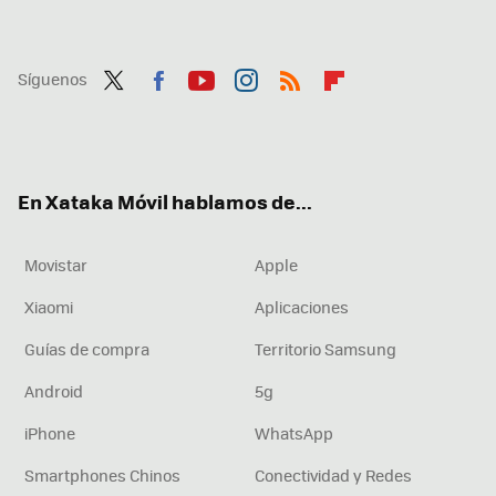
Síguenos
Twit
Fac
You
Inst
RSS
Flip
ter
ebo
tub
agr
boa
ok
e
am
rd
En Xataka Móvil hablamos de...
Movistar
Apple
Xiaomi
Aplicaciones
Guías de compra
Territorio Samsung
Android
5g
iPhone
WhatsApp
Smartphones Chinos
Conectividad y Redes