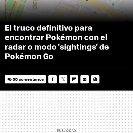
El truco definitivo para
encontrar Pokémon con el
radar o modo 'sightings' de
Pokémon Go
30 comentarios
FACEBOOK
TWITTER
FLIPBOARD
E-
WHATSAPP
MAIL