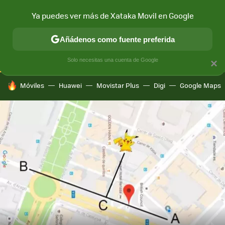
Ya puedes ver más de Xataka Movil en Google
CONECTIVIDAD
MÓVIL Y SOCIEDAD
APLICACIONES
COM
Añádenos como fuente preferida
Solo necesitas una cuenta de Google
×
HOY SE HABLA DE
Móviles
Huawei
Movistar Plus
Digi
Google Maps