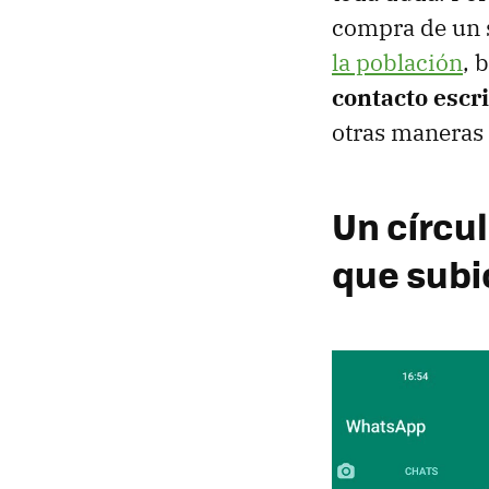
compra de un 
la población
, 
contacto esc
otras maneras 
Un círcu
que subi