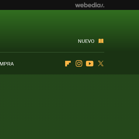
NUEVO
OMPRA
Flipboard
Instagram
Youtube
Twitter