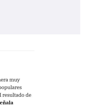
anera muy
 populares
l resultado de
eñala