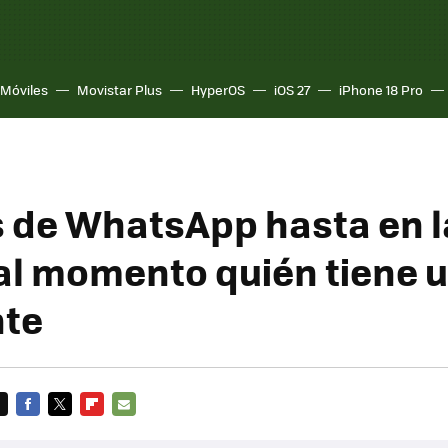
Móviles
Movistar Plus
HyperOS
iOS 27
iPhone 18 Pro
 de WhatsApp hasta en l
al momento quién tiene 
nte
FACEBOOK
TWITTER
FLIPBOARD
E-