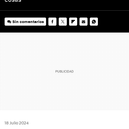
Sin comentarios
FACEBOOK
TWITTER
FLIPBOARD
E-
WHATSAPP
MAIL
18 Julio 2024