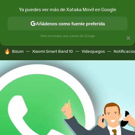
Ya puedes ver más de Xataka Movil en Google
MENÚ
NUEVO
Añádenos como fuente preferida
CONECTIVIDAD
MÓVIL Y SOCIEDAD
APLICACIONES
COM
Solo necesitas una cuenta de Google
×
HOY SE HABLA DE
Bizum
Xiaomi Smart Band 10
Videojuegos
Notificaci