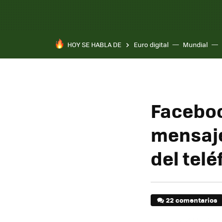
HOY SE HABLA DE
Euro digital
Mundial
Faceboo
mensaje
del tel
22 comentarios