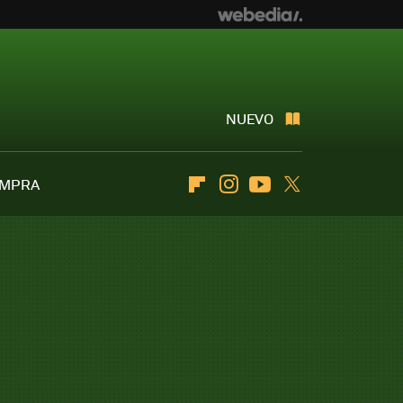
NUEVO
OMPRA
Flipboard
Instagram
Youtube
Twitter