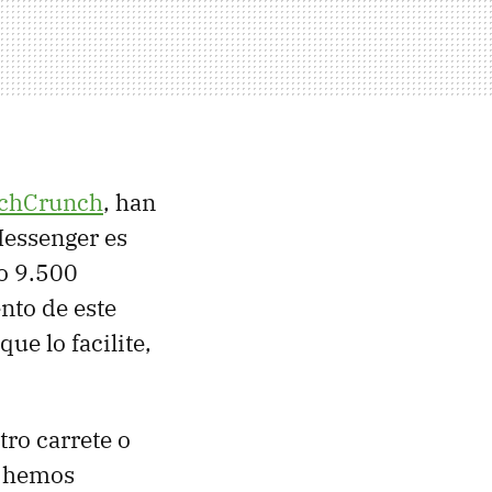
chCrunch
, han
Messenger es
o 9.500
nto de este
ue lo facilite,
ro carrete o
e hemos