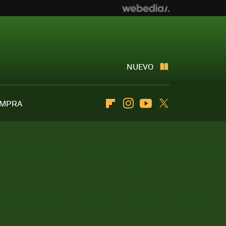
NUEVO
OMPRA
Flipboard
Instagram
Youtube
Twitter