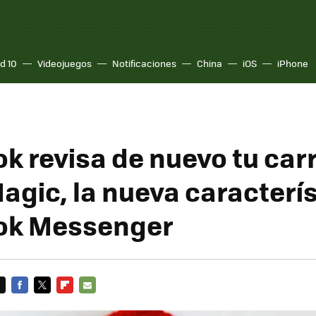
d 10
Videojuegos
Notificaciones
China
iOS
iPhone
k revisa de nuevo tu car
agic, la nueva caracterís
ok Messenger
FACEBOOK
TWITTER
FLIPBOARD
E-