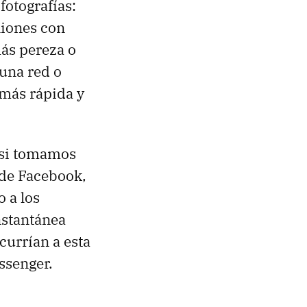
fotografías:
niones con
ás pereza o
una red o
 más rápida y
. si tomamos
 de Facebook,
 a los
nstantánea
currían a esta
ssenger.