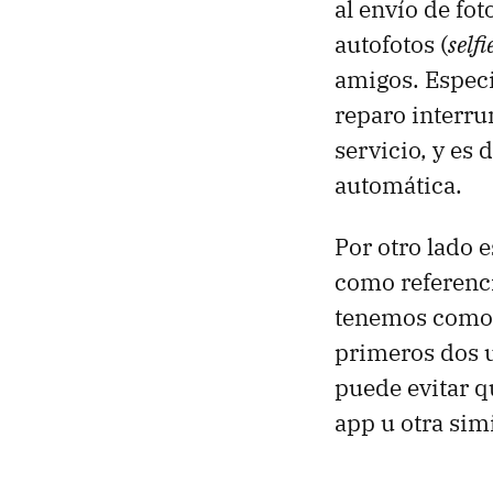
al envío de fot
autofotos (
selfi
amigos. Especi
reparo interru
servicio, y es
automática.
Por otro lado 
como referenci
tenemos como p
primeros dos u
puede evitar q
app u otra sim