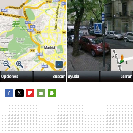
FACEBOOK
TWITTER
FLIPBOARD
E-
WHATSAPP
MAIL