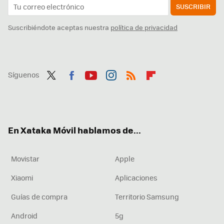
SUSCRIBIR
Suscribiéndote aceptas nuestra
política de privacidad
Síguenos
Twit
Fac
You
Inst
RSS
Flip
ter
ebo
tub
agr
boa
ok
e
am
rd
En Xataka Móvil hablamos de...
Movistar
Apple
Xiaomi
Aplicaciones
Guías de compra
Territorio Samsung
Android
5g