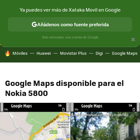
Ya puedes ver más de Xataka Movil en Google
CONECTIVIDAD
MÓVIL Y SOCIEDAD
APLICACIONES
COM
Añádenos como fuente preferida
Solo necesitas una cuenta de Google
×
HOY SE HABLA DE
Móviles
Huawei
Movistar Plus
Digi
Google Maps
Google Maps disponible para el
Nokia 5800