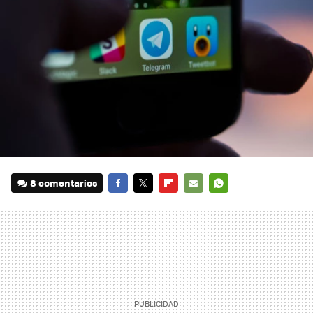
8 comentarios
FACEBOOK
TWITTER
FLIPBOARD
E-
WHATSAPP
MAIL