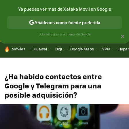
Ya puedes ver más de Xataka Movil en Google
CONECTIVIDAD
MÓVIL Y SOCIEDAD
APLICACIONES
COM
Añádenos como fuente preferida
Solo necesitas una cuenta de Google
×
HOY SE HABLA DE
Móviles
Huawei
Digi
Google Maps
VPN
Hype
¿Ha habido contactos entre
Google y Telegram para una
posible adquisición?