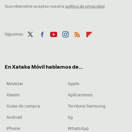
Suscribiéndote aceptas nuestra
política de privacidad
Síguenos
Twit
Fac
You
Inst
RSS
Flip
ter
ebo
tub
agr
boa
ok
e
am
rd
En Xataka Móvil hablamos de...
Movistar
Apple
Xiaomi
Aplicaciones
Guías de compra
Territorio Samsung
Android
5g
iPhone
WhatsApp