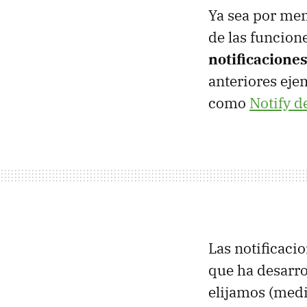
Ya sea por men
de las funcione
notificacione
anteriores eje
como
Notify d
Las notificaci
que ha desarrol
elijamos (medi