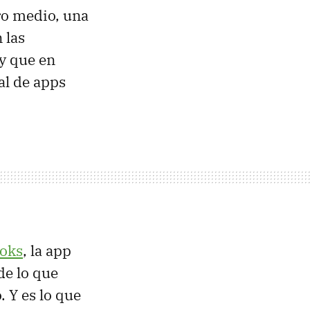
tro medio, una
 las
 y que en
al de apps
oks
, la app
de lo que
 Y es lo que