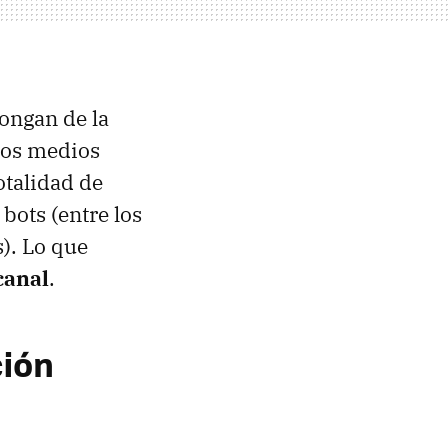
pongan de la
 los medios
otalidad de
bots (entre los
s). Lo que
canal
.
ción