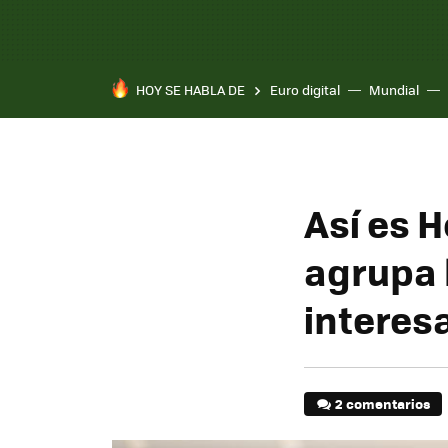
HOY SE HABLA DE
Euro digital
Mundial
Así es 
agrupa 
interes
2 comentarios