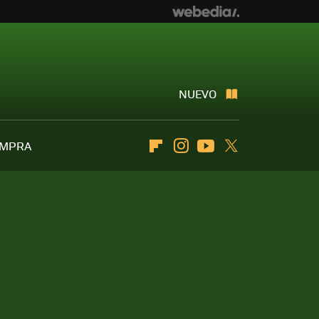
NUEVO
OMPRA
Flipboard
Instagram
Youtube
Twitter