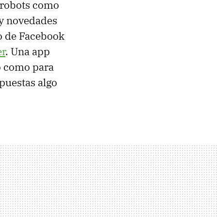
 robots como
 y novedades
lo de Facebook
er
. Una app
io como para
puestas algo