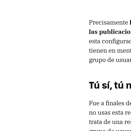
Precisamente
las publicaci
esta configurac
tienen en men
grupo de usuar
Tú sí, tú 
Fue a finales 
no usas esta r
trata de una r
grupo de usuar