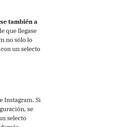
rse también a
e que llegase
m no sólo lo
con un selecto
e Instagram. Si
iguración, se
un selecto
 además