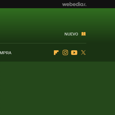
NUEVO
OMPRA
Flipboard
Instagram
Youtube
Twitter