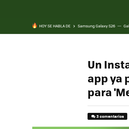
HOY SE HABLA DE
Samsung Galaxy S26
Ga
Un Inst
app ya 
para 'M
3 comentarios