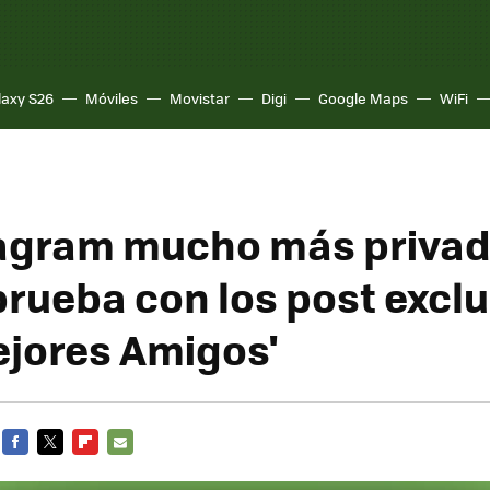
laxy S26
Móviles
Movistar
Digi
Google Maps
WiFi
agram mucho más privado
prueba con los post excl
ejores Amigos'
FACEBOOK
TWITTER
FLIPBOARD
E-