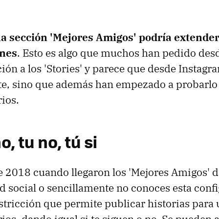
la sección 'Mejores Amigos' podría extende
ones
. Esto es algo que muchos han pedido desd
ión a los 'Stories' y parece que desde Instagra
te, sino que además han empezado a probarlo 
ios.
no, tu no, tú si
de 2018 cuando llegaron los 'Mejores Amigos' d
ed social o sencillamente no conoces esta conf
estricción que permite publicar historias para 
ios, dando igual si te siguen o no. Se pueden