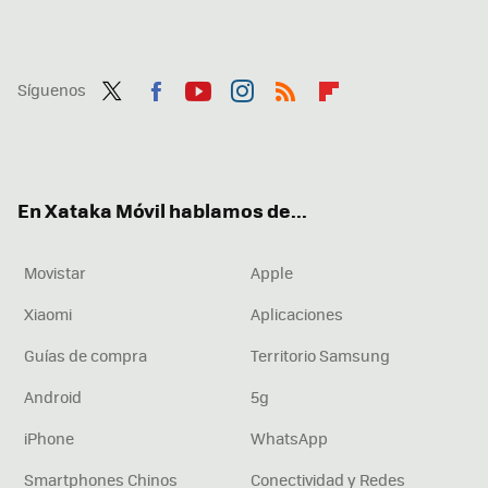
Síguenos
Twit
Fac
You
Inst
RSS
Flip
ter
ebo
tub
agr
boa
ok
e
am
rd
En Xataka Móvil hablamos de...
Movistar
Apple
Xiaomi
Aplicaciones
Guías de compra
Territorio Samsung
Android
5g
iPhone
WhatsApp
Smartphones Chinos
Conectividad y Redes