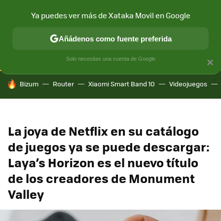
Ya puedes ver más de Xataka Movil en Google
CONECTIVIDAD
MÓVIL Y SOCIEDAD
APLICACIONES
COM
Añádenos como fuente preferida
Solo necesitas una cuenta de Google
×
HOY SE HABLA DE
Bizum
Router
Xiaomi Smart Band 10
Videojuegos
La joya de Netflix en su catálogo
de juegos ya se puede descargar:
Laya’s Horizon es el nuevo título
de los creadores de Monument
Valley