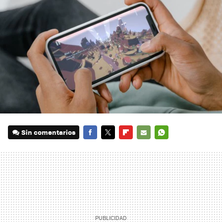
Sin comentarios
FACEBOOK
TWITTER
FLIPBOARD
E-
WHATSAPP
MAIL