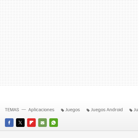
TEMAS
Aplicaciones
Juegos
Juegos Android
J
FACEBOOK
TWITTER
FLIPBOARD
E-
WHATSAPP