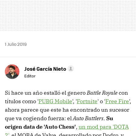
1 Julio 2019
José García Nieto
Editor
Si hace un año estalló el genero
Battle Royale
con
títulos como '
PUBG Mobile
', '
Fortnite
' o '
Free Fire
',
ahora parece que este ha encontrado un sucesor
que va cogiendo fuerza: el
Auto Battlers
.
Su
origen data de 'Auto Chess'
,
un mod para 'DOTA
2'
, el MOBA de Valve, desarrollado por Dodro, y