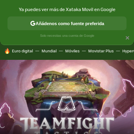
Ya puedes ver más de Xataka Movil en Google
MENÚ
NUEVO
Añádenos como fuente preferida
CONECTIVIDAD
MÓVIL Y SOCIEDAD
APLICACIONES
COM
Solo necesitas una cuenta de Google
×
HOY SE HABLA DE
Euro digital
Mundial
Móviles
Movistar Plus
Hyper