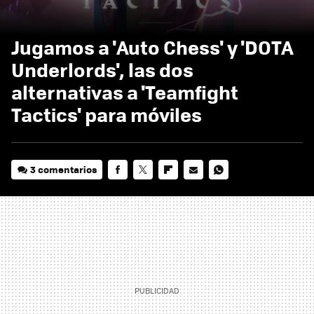
Jugamos a 'Auto Chess' y 'DOTA
Underlords', las dos
alternativas a 'Teamfight
Tactics' para móviles
3 comentarios
FACEBOOK
TWITTER
FLIPBOARD
E-
WHATSAPP
MAIL