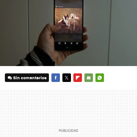
Sin comentarios
FACEBOOK
TWITTER
FLIPBOARD
E-
WHATSAPP
MAIL