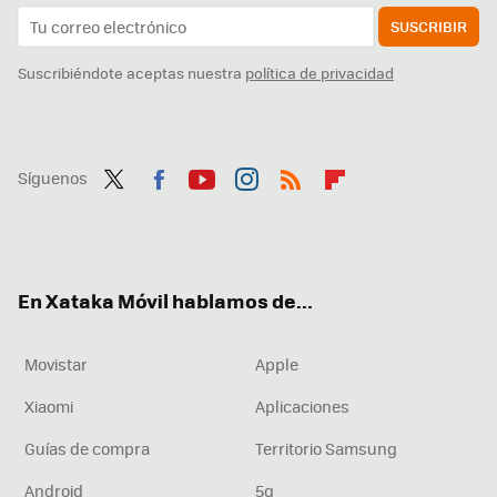
SUSCRIBIR
Suscribiéndote aceptas nuestra
política de privacidad
Síguenos
Twit
Fac
You
Inst
RSS
Flip
ter
ebo
tub
agr
boa
ok
e
am
rd
En Xataka Móvil hablamos de...
Movistar
Apple
Xiaomi
Aplicaciones
Guías de compra
Territorio Samsung
Android
5g