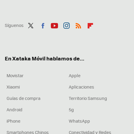
Síguenos
Twit
Fac
You
Inst
RSS
Flip
ter
ebo
tub
agr
boa
ok
e
am
rd
En Xataka Móvil hablamos de...
Movistar
Apple
Xiaomi
Aplicaciones
Guías de compra
Territorio Samsung
Android
5g
iPhone
WhatsApp
Smartphones Chinos
Conectividad y Redes