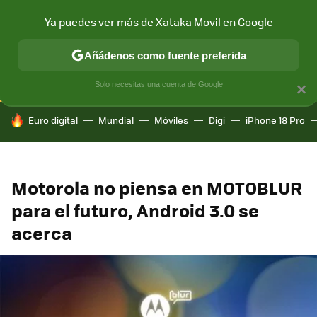
Ya puedes ver más de Xataka Movil en Google
CONECTIVIDAD
MÓVIL Y SOCIEDAD
APLICACIONES
COM
Añádenos como fuente preferida
Solo necesitas una cuenta de Google
×
HOY SE HABLA DE
Euro digital
Mundial
Móviles
Digi
iPhone 18 Pro
Motorola no piensa en MOTOBLUR
para el futuro, Android 3.0 se
acerca