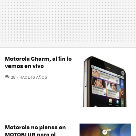
Motorola Charm, al fin lo
vemos en vivo
COMENTARIOS
28
HACE 16 AÑOS
Motorola no piensa en
MOTOBLUR para el