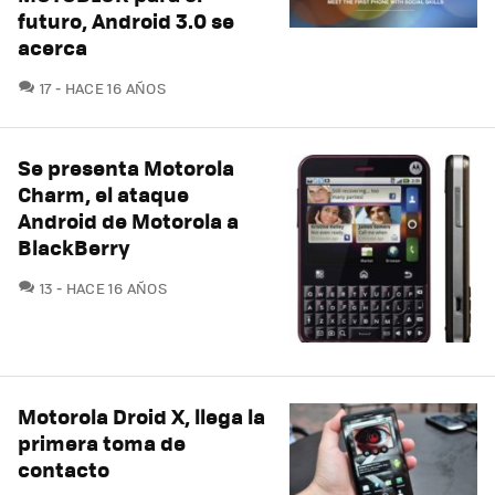
futuro, Android 3.0 se
acerca
COMENTARIOS
17
HACE 16 AÑOS
Se presenta Motorola
Charm, el ataque
Android de Motorola a
BlackBerry
COMENTARIOS
13
HACE 16 AÑOS
Motorola Droid X, llega la
primera toma de
contacto