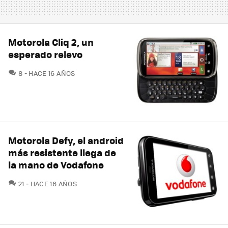
Motorola Cliq 2, un
esperado relevo
COMENTARIOS
8
HACE 16 AÑOS
Motorola Defy, el android
más resistente llega de
la mano de Vodafone
COMENTARIOS
21
HACE 16 AÑOS