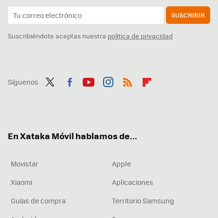
SUSCRIBIR
Suscribiéndote aceptas nuestra
política de privacidad
Síguenos
Twit
Fac
You
Inst
RSS
Flip
ter
ebo
tub
agr
boa
ok
e
am
rd
En Xataka Móvil hablamos de...
Movistar
Apple
Xiaomi
Aplicaciones
Guías de compra
Territorio Samsung