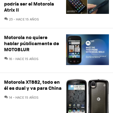
podría ser el Motorola
Atrix II
COMENTARIOS
23
HACE 15 AÑOS
Motorola no quiere
hablar públicamente de
MOTOBLUR
COMENTARIOS
16
HACE 15 AÑOS
Motorola XT882, todo en
él es dual y va para China
COMENTARIOS
14
HACE 15 AÑOS