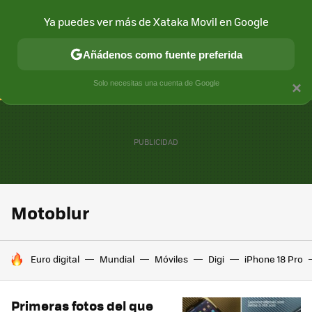
Ya puedes ver más de Xataka Movil en Google
CONECTIVIDAD
MÓVIL Y SOCIEDAD
APLICACIONES
COM
Añádenos como fuente preferida
Solo necesitas una cuenta de Google
×
Motoblur
HOY SE HABLA DE
Euro digital
Mundial
Móviles
Digi
iPhone 18 Pro
Primeras fotos del que