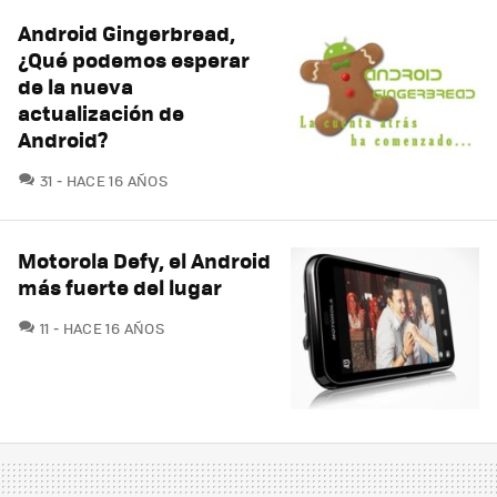
Android Gingerbread,
¿Qué podemos esperar
de la nueva
actualización de
Android?
COMENTARIOS
31
HACE 16 AÑOS
Motorola Defy, el Android
más fuerte del lugar
COMENTARIOS
11
HACE 16 AÑOS