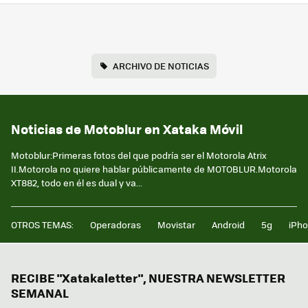
ARCHIVO DE NOTICIAS
Noticias de Motoblur en Xataka Móvil
Motoblur:Primeras fotos del que podría ser el Motorola Atrix
II.Motorola no quiere hablar públicamente de MOTOBLUR.Motorola
XT882, todo en él es dual y va...
OTROS TEMAS:
Operadoras
Movistar
Android
5g
iPh
RECIBE "Xatakaletter", NUESTRA NEWSLETTER
SEMANAL