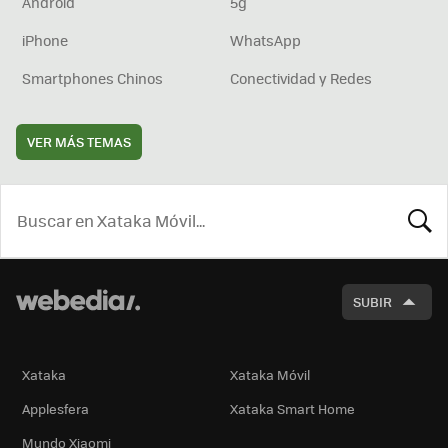
Android
5g
iPhone
WhatsApp
Smartphones Chinos
Conectividad y Redes
VER MÁS TEMAS
BUSCA
SUBIR
Xataka
Xataka Móvil
Applesfera
Xataka Smart Home
Mundo Xiaomi