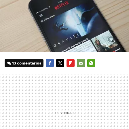
13 comentarios
FACEBOOK
TWITTER
FLIPBOARD
E-
WHATSAPP
MAIL