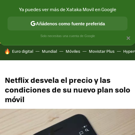
Ya puedes ver más de Xataka Movil en Google
CONECTIVIDAD
MÓVIL Y SOCIEDAD
APLICACIONES
COM
Añádenos como fuente preferida
Solo necesitas una cuenta de Google
×
HOY SE HABLA DE
Euro digital
Mundial
Móviles
Movistar Plus
Hyper
Netflix desvela el precio y las
condiciones de su nuevo plan solo
móvil