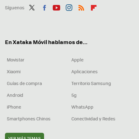
Síguenos
Twit
Fac
You
Inst
RSS
Flip
ter
ebo
tub
agr
boa
ok
e
am
rd
En Xataka Móvil hablamos de...
Movistar
Apple
Xiaomi
Aplicaciones
Guías de compra
Territorio Samsung
Android
5g
iPhone
WhatsApp
Smartphones Chinos
Conectividad y Redes
VER MÁS TEMAS