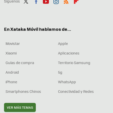
Síguenos
Twit
Fac
You
Inst
RSS
Flip
ter
ebo
tub
agr
boa
ok
e
am
rd
En Xataka Móvil hablamos de...
Movistar
Apple
Xiaomi
Aplicaciones
Guías de compra
Territorio Samsung
Android
5g
iPhone
WhatsApp
Smartphones Chinos
Conectividad y Redes
VER MÁS TEMAS