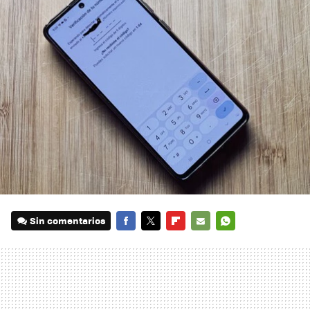
Sin comentarios
FACEBOOK
TWITTER
FLIPBOARD
E-
WHATSAPP
MAIL