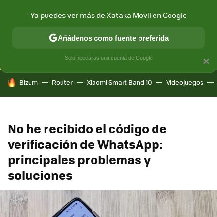
Ya puedes ver más de Xataka Movil en Google
CONECTIVIDAD
MÓVIL Y SOCIEDAD
APLICACIONES
COM
Añádenos como fuente preferida
Solo necesitas una cuenta de Google
×
HOY SE HABLA DE
Bizum
Router
Xiaomi Smart Band 10
Videojuegos
No he recibido el código de
verificación de WhatsApp:
principales problemas y
soluciones