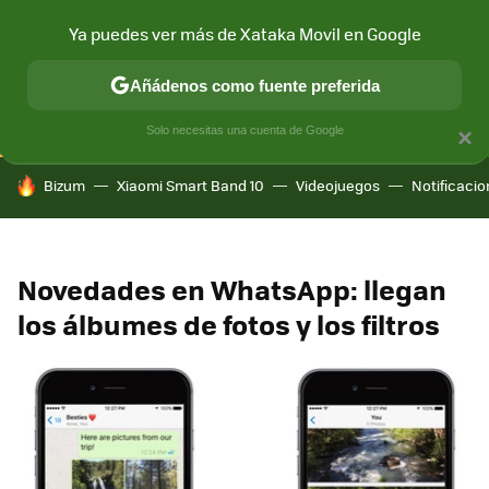
Ya puedes ver más de Xataka Movil en Google
CONECTIVIDAD
MÓVIL Y SOCIEDAD
APLICACIONES
COM
Añádenos como fuente preferida
Solo necesitas una cuenta de Google
×
HOY SE HABLA DE
Bizum
Xiaomi Smart Band 10
Videojuegos
Notificaci
Novedades en WhatsApp: llegan
los álbumes de fotos y los filtros