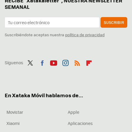
RECIBE "Xatakaletter", NUESTRA NEWSLETTER
SEMANAL
SUSCRIBIR
Suscribiéndote aceptas nuestra
política de privacidad
Síguenos
Twit
Fac
You
Inst
RSS
Flip
ter
ebo
tub
agr
boa
ok
e
am
rd
En Xataka Móvil hablamos de...
Movistar
Apple
Xiaomi
Aplicaciones