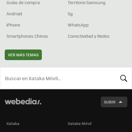
Guías de compra
Territorio Samsung
Android
5g
iPhone
WhatsApp
Smartphones Chinos
Conectividad y Redes
VER MÁS TEMAS
BUSCA
SUBIR
Xataka
Xataka Móvil