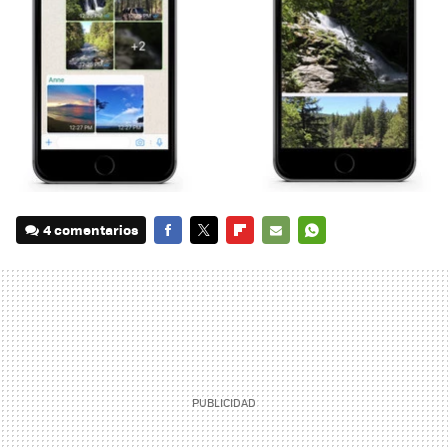
4 comentarios
FACEBOOK
TWITTER
FLIPBOARD
E-
WHATSAPP
MAIL